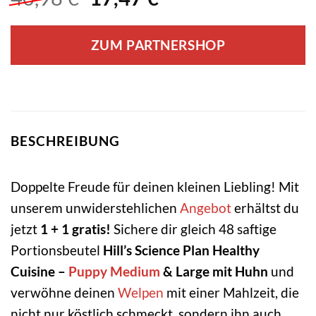
Preis
Preis
war:
ist:
ZUM PARTNERSHOP
40,98 €
17,47 €.
BESCHREIBUNG
Doppelte Freude für deinen kleinen Liebling! Mit
unserem unwiderstehlichen
Angebot
erhältst du
jetzt
1 + 1 gratis!
Sichere dir gleich 48 saftige
Portionsbeutel
Hill’s Science Plan Healthy
Cuisine –
Puppy
Medium
& Large mit Huhn
und
verwöhne deinen
Welpen
mit einer Mahlzeit, die
nicht nur köstlich schmeckt, sondern ihn auch