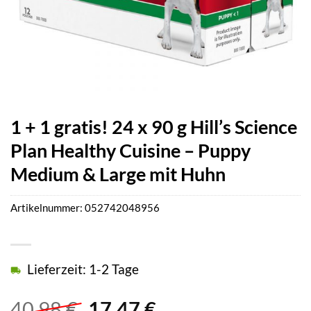
1 + 1 gratis! 24 x 90 g Hill’s Science
Plan Healthy Cuisine – Puppy
Medium & Large mit Huhn
Artikelnummer:
052742048956
Lieferzeit: 1-2 Tage
Ursprünglicher
Aktueller
40,98
€
17,47
€