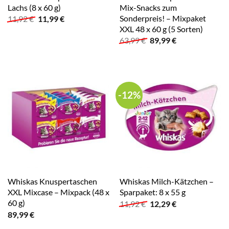
Lachs (8 x 60 g)
Mix-Snacks zum
Sonderpreis! – Mixpaket
Ursprünglicher
Aktueller
11,92
€
11,99
€
Preis
Preis
XXL 48 x 60 g (5 Sorten)
war:
ist:
Ursprünglicher
Aktueller
63,99
€
89,99
€
11,92 €
11,99 €.
Preis
Preis
war:
ist:
63,99 €
89,99 €.
-12%
Whiskas Knuspertaschen
Whiskas Milch-Kätzchen –
XXL Mixcase – Mixpack (48 x
Sparpaket: 8 x 55 g
60 g)
Ursprünglicher
Aktueller
11,92
€
12,29
€
Preis
Preis
89,99
€
war:
ist:
11,92 €
12,29 €.