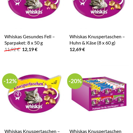
Whiskas Gesundes Fell –
Whiskas Knuspertaschen –
Sparpaket: 8 x 50 g
Huhn & Käse (8 x 60 g)
Ursprünglicher
Aktueller
11,92
€
12,19
€
12,69
€
Preis
Preis
war:
ist:
11,92 €
12,19 €.
-12%
-20%
Whiskas Knuspertaschen –
Whiskas Knuspertaschen