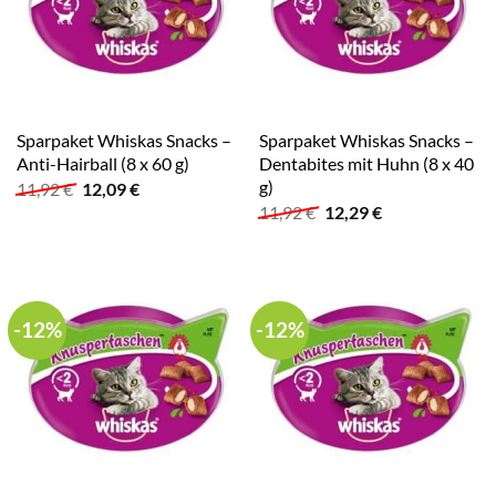
Sparpaket Whiskas Snacks –
Sparpaket Whiskas Snacks –
Anti-Hairball (8 x 60 g)
Dentabites mit Huhn (8 x 40
g)
Ursprünglicher
Aktueller
11,92
€
12,09
€
Preis
Preis
Ursprünglicher
Aktueller
11,92
€
12,29
€
war:
ist:
Preis
Preis
11,92 €
12,09 €.
war:
ist:
11,92 €
12,29 €.
-12%
-12%