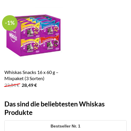
-1%
Whiskas Snacks 16 x 60 g –
Mixpaket (3 Sorten)
Ursprünglicher
Aktueller
23,84
€
28,49
€
Preis
Preis
war:
ist:
23,84 €
28,49 €.
Das sind die beliebtesten Whiskas
Produkte
1