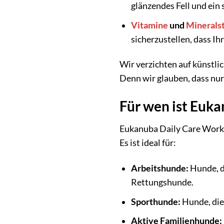
glänzendes Fell und ein
Vitamine
und
Minerals
sicherzustellen, dass Ih
Wir verzichten auf künstli
Denn wir glauben, dass nur 
Für wen ist Euk
Eukanuba Daily Care Worki
Es ist ideal für:
Arbeitshunde:
Hunde, d
Rettungshunde.
Sporthunde:
Hunde, di
Aktive Familienhunde: