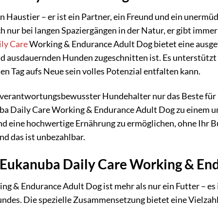
in Haustier – er ist ein Partner, ein Freund und ein unerm
ch nur bei langen Spaziergängen in der Natur, er gibt immer
ly Care
Working & Endurance Adult Dog bietet eine ausgew
d ausdauernden Hunden zugeschnitten ist. Es unterstützt 
en Tag aufs Neue sein volles Potenzial entfalten kann.
s verantwortungsbewusster Hundehalter nur das Beste für 
ba Daily Care Working & Endurance Adult Dog zu einem un
d eine hochwertige Ernährung zu ermöglichen, ohne Ihr B
und das ist unbezahlbar.
n Eukanuba Daily Care Working & En
g & Endurance Adult Dog ist mehr als nur ein Futter – es i
undes. Die spezielle Zusammensetzung bietet eine Vielzahl 