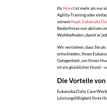
Ihr
Hund
ist mehr als nur e
Agility-Training oder einfa
seinem
Napf
.
Eukanuba Dai
Bedürfnisse von aktiven un
Wohlbefinden, damit er jed
Wir verstehen, dass Sie al
entschieden, Ihnen Eukanu
Gelegenheit, um Ihrem Hun
ist ein glücklicher Hund – 
Die Vorteile vo
Eukanuba Daily Care Workin
Leistungsfähigkeit Ihres H