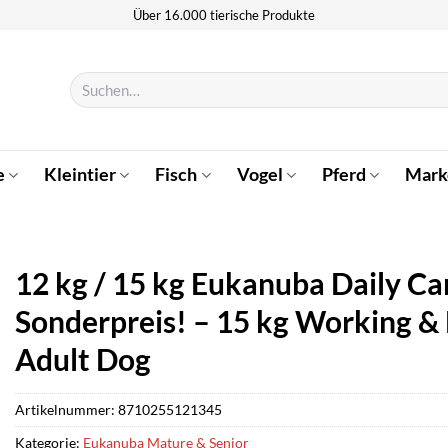
Über 16.000 tierische Produkte
Suchen
nach:
e
Kleintier
Fisch
Vogel
Pferd
Mark
12 kg / 15 kg Eukanuba Daily C
Sonderpreis! – 15 kg Working &
Adult Dog
Artikelnummer:
8710255121345
Kategorie:
Eukanuba Mature & Senior