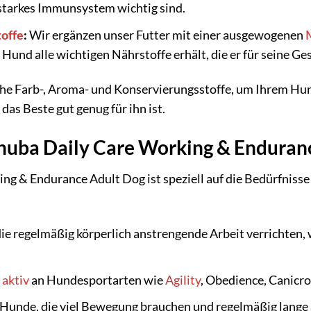
 starkes Immunsystem wichtig sind.
toffe
:
Wir ergänzen unser Futter mit einer ausgewogenen
r Hund alle wichtigen Nährstoffe erhält, die er für seine 
che Farb-, Aroma- und Konservierungsstoffe, um Ihrem Hun
das Beste gut genug für ihn ist.
anuba Daily Care Working & Enduran
ng & Endurance Adult Dog ist speziell auf die Bedürfniss
ie regelmäßig körperlich anstrengende Arbeit verrichten,
e
aktiv
an Hundesportarten wie
Agility
, Obedience, Canicro
Hunde, die viel Bewegung brauchen und regelmäßig lange