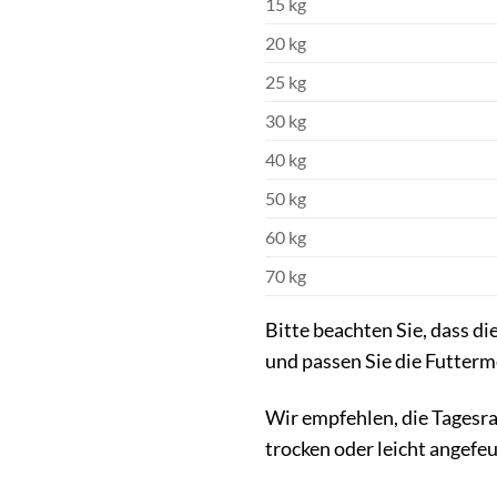
15 kg
20 kg
25 kg
30 kg
40 kg
50 kg
60 kg
70 kg
Bitte beachten Sie, dass d
und passen Sie die Futterm
Wir empfehlen, die Tagesra
trocken oder leicht angefe