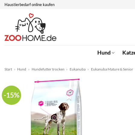
Zum
Haustierbedarf online kaufen
Inhalt
springen
Hund
Katz
Start
»
Hund
»
Hundefutter trocken
»
Eukanuba
»
Eukanuba Mature & Senior
-15%