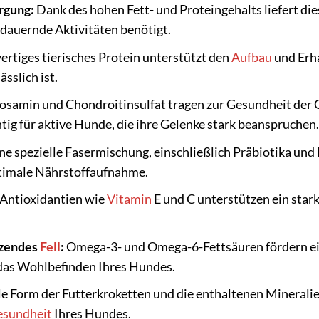
rgung:
Dank des hohen Fett- und Proteingehalts liefert dies
dauernde Aktivitäten benötigt.
tiges tierisches Protein unterstützt den
Aufbau
und Erha
sslich ist.
samin und Chondroitinsulfat tragen zur Gesundheit der G
ig für aktive Hunde, die ihre Gelenke stark beanspruchen.
ne spezielle Fasermischung, einschließlich Präbiotika un
ptimale Nährstoffaufnahme.
Antioxidantien wie
Vitamin
E und C unterstützen ein sta
nzendes
Fell
:
Omega-3- und Omega-6-Fettsäuren fördern ein
 das Wohlbefinden Ihres Hundes.
le Form der Futterkroketten und die enthaltenen Minerali
esundheit
Ihres Hundes.