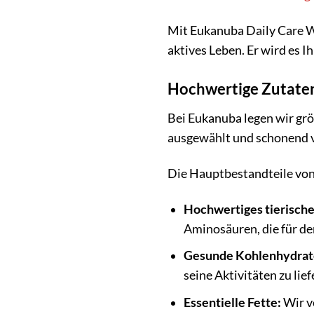
Mit Eukanuba Daily Care W
aktives Leben. Er wird es 
Hochwertige Zutaten
Bei Eukanuba legen wir grö
ausgewählt und schonend ve
Die Hauptbestandteile von
Hochwertiges tierische
Aminosäuren, die für de
Gesunde Kohlenhydrat
seine Aktivitäten zu lief
Essentielle Fette:
Wir ve