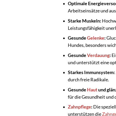
Optimale Energieverso
Arbeitseinsätze und aus
Starke Muskeln:
Hochwer
Leistungsfähigkeit unerlä
Gesunde
Gelenke
:
Gluco
Hundes, besonders wicht
Gesunde
Verdauung
:
Ei
und unterstützt eine o
Starkes Immunsystem:
durch freie Radikale.
Gesunde
Haut
und glä
für die Gesundheit und
Zahnpflege
:
Die speziel
unterstützen die
Zahng