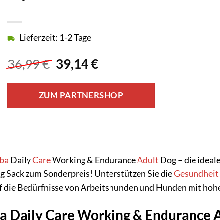
Lieferzeit: 1-2 Tage
Ursprünglicher
Aktueller
36,99
€
39,14
€
Preis
Preis
war:
ist:
ZUM PARTNERSHOP
36,99 €
39,14 €.
ba
Daily
Care
Working & Endurance
Adult
Dog – die ideal
kg Sack zum Sonderpreis! Unterstützen Sie die
Gesundheit
uf die Bedürfnisse von Arbeitshunden und Hunden mit hohe
Daily Care Working & Endurance Adu