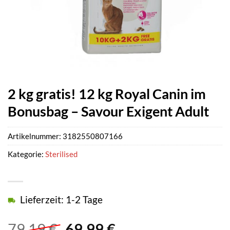
2 kg gratis! 12 kg Royal Canin im
Bonusbag – Savour Exigent Adult
Artikelnummer:
3182550807166
Kategorie:
Sterilised
Lieferzeit: 1-2 Tage
Ursprünglicher
Aktueller
79,19
€
69,99
€