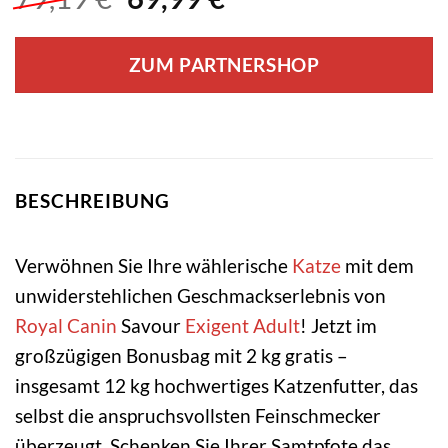
Preis
Preis
war:
ist:
ZUM PARTNERSHOP
79,19 €
69,99 €.
BESCHREIBUNG
Verwöhnen Sie Ihre wählerische
Katze
mit dem
unwiderstehlichen Geschmackserlebnis von
Royal Canin
Savour
Exigent
Adult
! Jetzt im
großzügigen Bonusbag mit 2 kg gratis –
insgesamt 12 kg hochwertiges Katzenfutter, das
selbst die anspruchsvollsten Feinschmecker
überzeugt. Schenken Sie Ihrer Samtpfote das