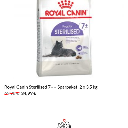
Royal Canin Sterilised 7+ – Sparpaket: 2 x 3,5 kg
Ursprünglicher
Aktueller
69,98
€
34,99
€
Preis
Preis
war:
ist:
69,98 €
34,99 €.