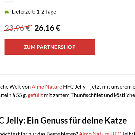
Lieferzeit: 1-2 Tage
Ursprünglicher
Aktueller
23,96
€
26,16
€
Preis
Preis
war:
ist:
ZUM PARTNERSHOP
23,96 €
26,16 €.
iche Welt von
Almo Nature
HFC Jelly – jetzt mit unserem 
teln à 55 g,
gefüllt
mit zartem Thunfischfilet und köstlichen
Jelly: Ein Genuss für deine Katze
möchtest ihr nur das Beste bieten?
Almo Nature HFC
Jelly 