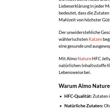
Liebeserklärung in jeder M
bedeutet, dass die Zutaten
Mahlzeit von höchster Güte
Der unwiderstehliche Geschm
wählerischsten
Katzen
bege
eine gesunde und ausgewo
Mit Almo
Nature
HFC Jelly
natürlichen Inhaltsstoffe 
Lebensweise bei.
Warum Almo Nature H
HFC-Qualität:
Zutaten i
Natürliche Zutaten:
Ohn