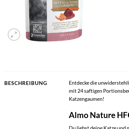
Entdecke die unwiderstehl
BESCHREIBUNG
mit 24 saftigen Portionsbeu
Katzengaumen!
Almo Nature HFC 
Du liebst deine Katze und 