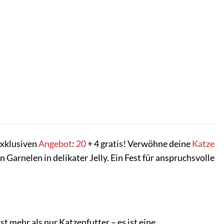
exklusiven
Angebot
:
20
+ 4 gratis! Verwöhne deine
Katze
 Garnelen in delikater Jelly. Ein Fest für anspruchsvolle
ist mehr als nur Katzenfutter – es ist eine