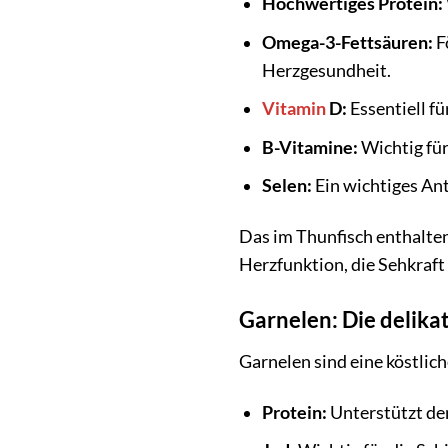
Hochwertiges Protein:
Omega-3-Fettsäuren:
F
Herzgesundheit.
Vitamin
D:
Essentiell f
B-Vitamine:
Wichtig für
Selen:
Ein wichtiges Ant
Das im Thunfisch enthaltene
Herzfunktion, die Sehkraf
Garnelen: Die delik
Garnelen sind eine köstlic
Protein:
Unterstützt de