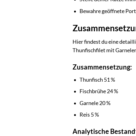
Bewahre geöffnete Porti
Zusammensetzung
Hier findest du eine detai
Thunfischfilet mit Garnele
Zusammensetzung:
Thunfisch 51 %
Fischbrühe 24 %
Garnele 20 %
Reis 5 %
Analytische Bestandt