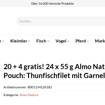
Über 16.000 tierische Produkte
Suchen
nach:
e
Kleintier
Fisch
Vogel
Pferd
Mark
20 + 4 gratis! 24 x 55 g Almo Na
Pouch: Thunfischfilet mit Garne
Artikelnummer:
8001154126181
Kategorie:
Almo Nature