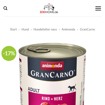
Zum
Inhalt
springen
Start
»
Hund
»
Hundefutter nass
»
Animonda
»
GranCarno
-17%