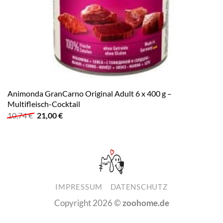
Animonda GranCarno Original Adult 6 x 400 g –
Multifleisch-Cocktail
Ursprünglicher
Aktueller
10,74
€
21,00
€
Preis
Preis
war:
ist:
10,74 €
21,00 €.
IMPRESSUM
DATENSCHUTZ
Copyright 2026 ©
zoohome.de