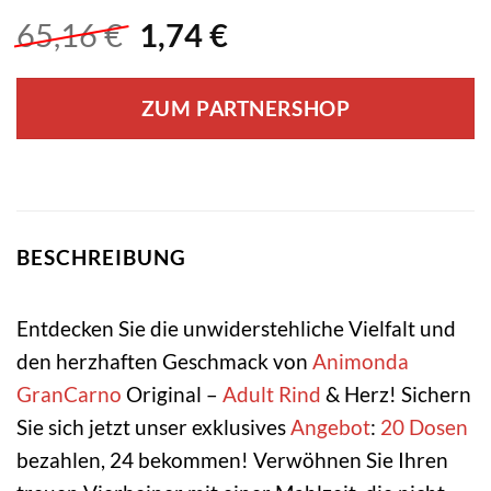
Ursprünglicher
Aktueller
65,16
€
1,74
€
Preis
Preis
war:
ist:
ZUM PARTNERSHOP
65,16 €
1,74 €.
BESCHREIBUNG
Entdecken Sie die unwiderstehliche Vielfalt und
den herzhaften Geschmack von
Animonda
GranCarno
Original –
Adult
Rind
& Herz! Sichern
Sie sich jetzt unser exklusives
Angebot
:
20
Dosen
bezahlen, 24 bekommen! Verwöhnen Sie Ihren