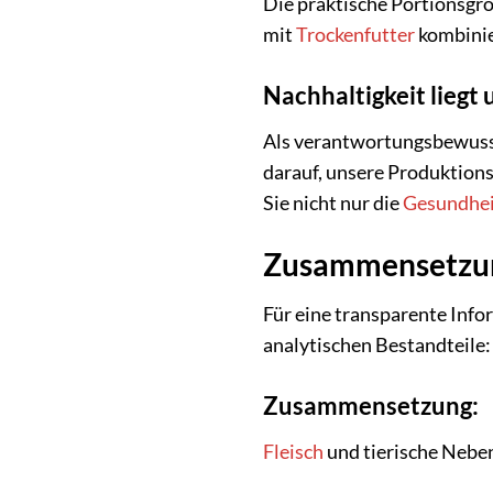
Die praktische Portionsgrö
mit
Trockenfutter
kombinie
Nachhaltigkeit liegt
Als verantwortungsbewuss
darauf, unsere Produktion
Sie nicht nur die
Gesundhei
Zusammensetzun
Für eine transparente Info
analytischen Bestandteile:
Zusammensetzung:
Fleisch
und tierische Nebe