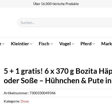
Über 16.000 tierische Produkte
Suchen
nach:
e
Kleintier
Fisch
Vogel
Pferd
Mark
5 + 1 gratis! 6 x 370 g Bozita H
oder Soße – Hühnchen & Pute in
Artikelnummer:
7300330049346
Kategorie:
Dose