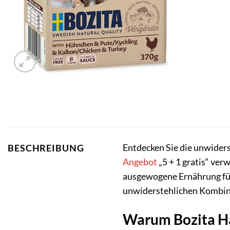
Entdecken Sie die unwider
BESCHREIBUNG
Angebot
„5 + 1 gratis“ ver
ausgewogene Ernährung für 
unwiderstehlichen Kombina
Warum Bozita H