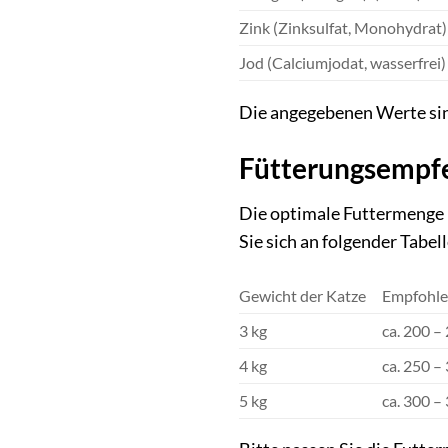
Zink (Zinksulfat, Monohydrat)
Jod (Calciumjodat, wasserfrei)
Die angegebenen Werte sin
Fütterungsempf
Die optimale Futtermenge h
Sie sich an folgender Tabell
Gewicht der Katze
Empfohle
3 kg
ca. 200 –
4 kg
ca. 250 –
5 kg
ca. 300 –