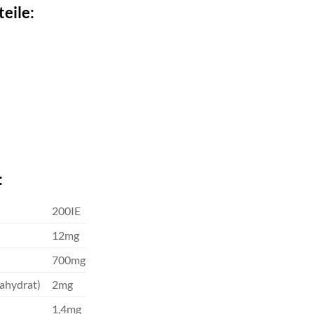
eile:
:
200IE
12mg
700mg
tahydrat)
2mg
1,4mg