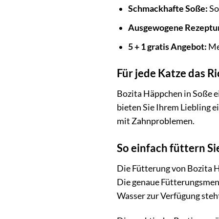
Schmackhafte Soße:
So
Ausgewogene Rezeptur
5 + 1 gratis Angebot:
Meh
Für jede Katze das Ri
Bozita Häppchen in Soße ei
bieten Sie Ihrem Liebling e
mit Zahnproblemen.
So einfach füttern Sie
Die Fütterung von Bozita H
Die genaue Fütterungsmeng
Wasser zur Verfügung steh