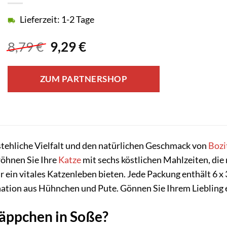
Lieferzeit: 1-2 Tage
Ursprünglicher
Aktueller
8,79
€
9,29
€
Preis
Preis
war:
ist:
ZUM PARTNERSHOP
8,79 €
9,29 €.
stehliche Vielfalt und den natürlichen Geschmack von
Bozi
wöhnen Sie Ihre
Katze
mit sechs köstlichen Mahlzeiten, die 
ein vitales Katzenleben bieten. Jede Packung enthält 6 x 
tion aus Hühnchen und Pute. Gönnen Sie Ihrem Liebling e
äppchen in Soße?