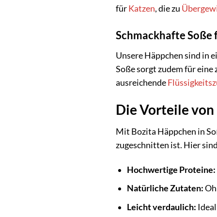
für
Katzen
, die zu
Übergew
Schmackhafte Soße 
Unsere Häppchen sind in ei
Soße sorgt zudem für eine 
ausreichende
Flüssigkeits
Die Vorteile von
Mit Bozita Häppchen in Soß
zugeschnitten ist. Hier sind
Hochwertige Proteine:
Natürliche Zutaten:
Ohn
Leicht verdaulich:
Ideal