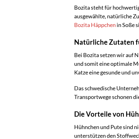
Bozita steht für hochwerti
ausgewählte, natürliche Zu
Bozita Häppchen
in Soße s
Natürliche Zutaten 
Bei Bozita setzen wir auf 
und somit eine optimale Mu
Katze eine gesunde und unv
Das schwedische Unternehme
Transportwege schonen die 
Die Vorteile von Hü
Hühnchen und Pute sind nic
unterstützen den Stoffwec