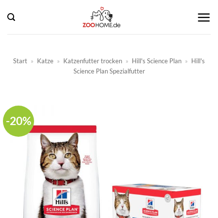
Zum
Inhalt
springen
Start
»
Katze
»
Katzenfutter trocken
»
Hill's Science Plan
»
Hill's
Science Plan Spezialfutter
-20%