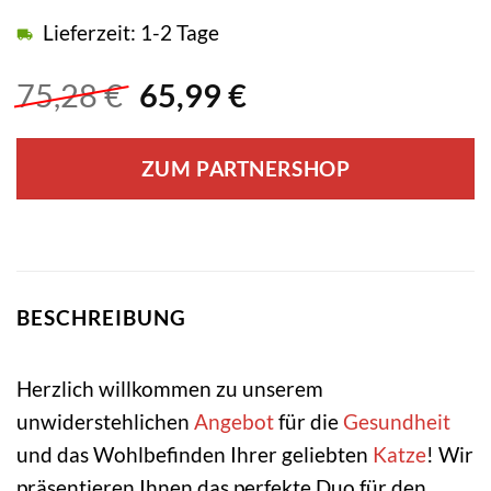
Lieferzeit: 1-2 Tage
Ursprünglicher
Aktueller
75,28
€
65,99
€
Preis
Preis
war:
ist:
ZUM PARTNERSHOP
75,28 €
65,99 €.
BESCHREIBUNG
Herzlich willkommen zu unserem
unwiderstehlichen
Angebot
für die
Gesundheit
und das Wohlbefinden Ihrer geliebten
Katze
! Wir
präsentieren Ihnen das perfekte Duo für den