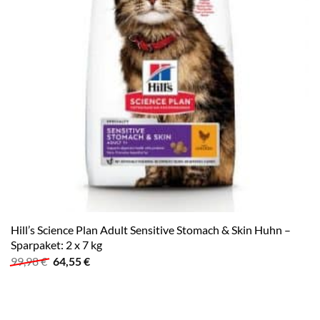
Hill’s Science Plan Adult Sensitive Stomach & Skin Huhn –
Sparpaket: 2 x 7 kg
Ursprünglicher
Aktueller
99,98
€
64,55
€
Preis
Preis
war:
ist:
99,98 €
64,55 €.