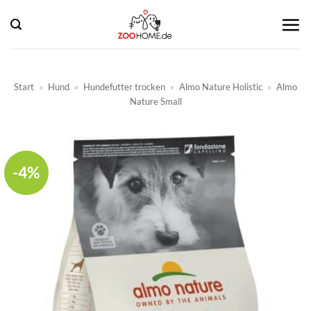
Zum
Inhalt
springen
Start
»
Hund
»
Hundefutter trocken
»
Almo Nature Holistic
»
Almo
Nature Small
-4%