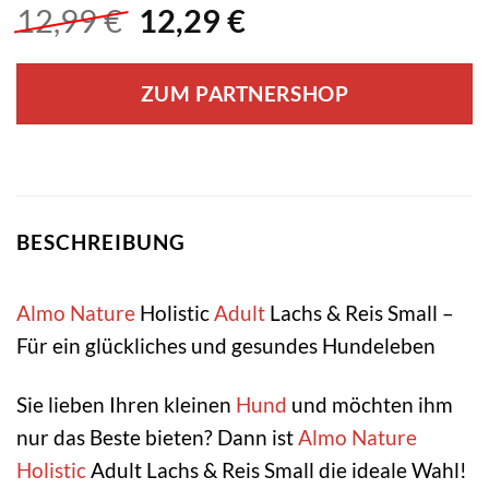
Ursprünglicher
Aktueller
12,99
€
12,29
€
Preis
Preis
war:
ist:
ZUM PARTNERSHOP
12,99 €
12,29 €.
BESCHREIBUNG
Almo Nature
Holistic
Adult
Lachs & Reis Small –
Für ein glückliches und gesundes Hundeleben
Sie lieben Ihren kleinen
Hund
und möchten ihm
nur das Beste bieten? Dann ist
Almo Nature
Holistic
Adult Lachs & Reis Small die ideale Wahl!