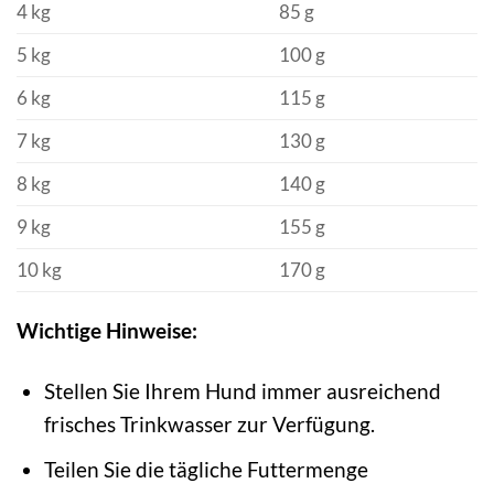
4 kg
85 g
5 kg
100 g
6 kg
115 g
7 kg
130 g
8 kg
140 g
9 kg
155 g
10 kg
170 g
Wichtige Hinweise:
Stellen Sie Ihrem Hund immer ausreichend
frisches Trinkwasser zur Verfügung.
Teilen Sie die tägliche Futtermenge