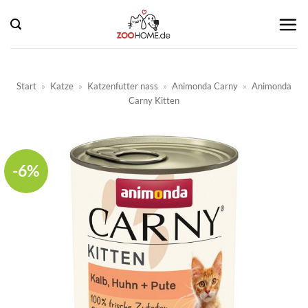
Zum
Inhalt
springen
Start
»
Katze
»
Katzenfutter nass
»
Animonda Carny
»
Animonda
Carny Kitten
-6%