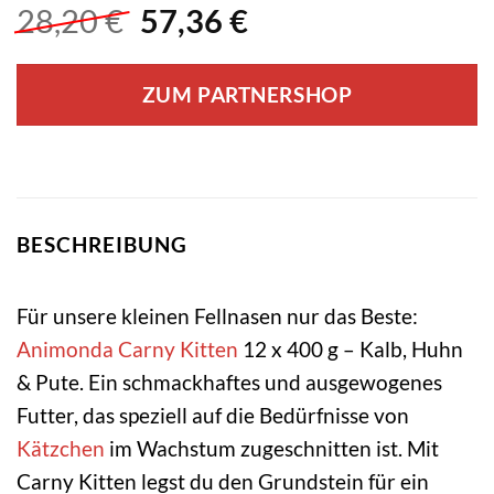
Ursprünglicher
Aktueller
28,20
€
57,36
€
Preis
Preis
war:
ist:
ZUM PARTNERSHOP
28,20 €
57,36 €.
BESCHREIBUNG
Für unsere kleinen Fellnasen nur das Beste:
Animonda Carny
Kitten
12 x 400 g – Kalb, Huhn
& Pute. Ein schmackhaftes und ausgewogenes
Futter, das speziell auf die Bedürfnisse von
Kätzchen
im Wachstum zugeschnitten ist. Mit
Carny Kitten legst du den Grundstein für ein