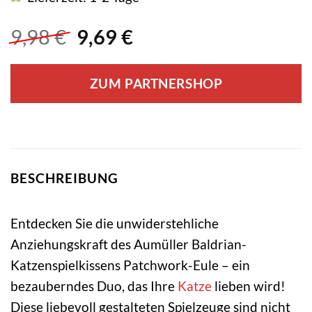
Ursprünglicher
Aktueller
9,98
€
9,69
€
Preis
Preis
war:
ist:
ZUM PARTNERSHOP
9,98 €
9,69 €.
BESCHREIBUNG
Entdecken Sie die unwiderstehliche
Anziehungskraft des Aumüller Baldrian-
Katzenspielkissens Patchwork-Eule – ein
bezauberndes Duo, das Ihre
Katze
lieben wird!
Diese liebevoll gestalteten Spielzeuge sind nicht