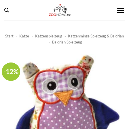
Zum
Inhalt
springen
Start
»
Katze
»
Katzenspielzeug
»
Katzenminze Spielzeug & Baldrian
»
Baldrian Spielzeug
-12%