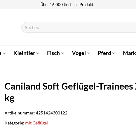
Über 16.000 tierische Produkte
Suchen
nach:
e
Kleintier
Fisch
Vogel
Pferd
Mark
Caniland Soft Geflügel-Trainees
kg
Artikelnummer:
4251424300122
Kategorie:
mit Geflügel