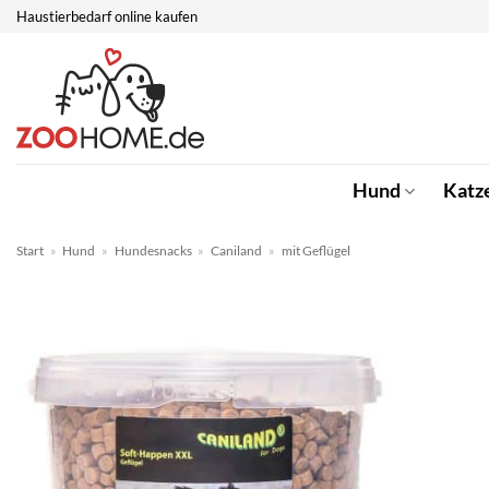
Zum
Haustierbedarf online kaufen
Inhalt
springen
Hund
Katz
Start
»
Hund
»
Hundesnacks
»
Caniland
»
mit Geflügel