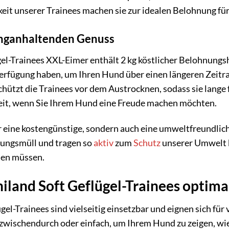
eit unserer Trainees machen sie zur idealen Belohnung fü
anganhaltenden Genuss
el-Trainees XXL-Eimer enthält 2 kg köstlicher Belohnungs
Verfügung haben, um Ihren Hund über einen längeren Zeitr
hützt die Trainees vor dem Austrocknen, sodass sie lange 
reit, wenn Sie Ihrem Hund eine Freude machen möchten.
ur eine kostengünstige, sondern auch eine umweltfreundli
kungsmüll und tragen so
aktiv
zum
Schutz
unserer Umwelt be
len müssen.
niland Soft Geflügel-Trainees optima
gel-Trainees sind vielseitig einsetzbar und eignen sich fü
wischendurch oder einfach, um Ihrem Hund zu zeigen, wie li