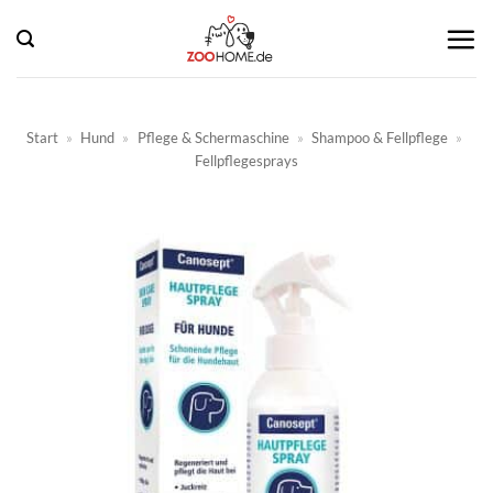
Zum
Inhalt
springen
Start
»
Hund
»
Pflege & Schermaschine
»
Shampoo & Fellpflege
»
Fellpflegesprays