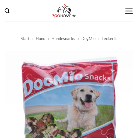
Zum
Inhalt
springen
Start
»
Hund
»
Hundesnacks
»
DogMio
»
Leckerlis