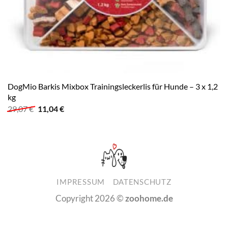
DogMio Barkis Mixbox Trainingsleckerlis für Hunde – 3 x 1,2
kg
Ursprünglicher
Aktueller
29,07
€
11,04
€
Preis
Preis
war:
ist:
29,07 €
11,04 €.
IMPRESSUM
DATENSCHUTZ
Copyright 2026 ©
zoohome.de