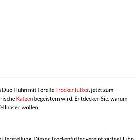
a
Duo Huhn mit Forelle
Trockenfutter
, jetzt zum
erische
Katzen
begeistern wird. Entdecken Sie, warum
Fellnasen wollen.
e Herstellung. Dieses Trockenfutter vereint zartes Huhn