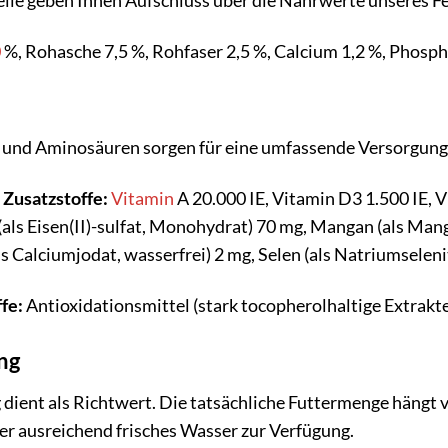
ile geben Ihnen Aufschluss über die Nährwerte unseres Fe
0
%, Rohasche 7,5 %, Rohfaser 2,5 %, Calcium 1,2 %, Phosp
 und Aminosäuren sorgen für eine umfassende Versorgung 
Zusatzstoffe:
Vitamin
A 20.000 IE, Vitamin D3 1.500 IE, Vi
ls Eisen(II)-sulfat, Monohydrat) 70 mg, Mangan (als Mangan
s Calciumjodat, wasserfrei) 2 mg, Selen (als Natriumseleni
fe:
Antioxidationsmittel (stark tocopherolhaltige Extrakt
ng
ient als Richtwert. Die tatsächliche Futtermenge hängt von
mer ausreichend frisches Wasser zur Verfügung.