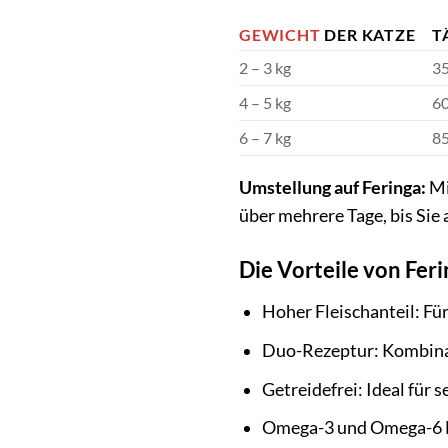
GEWICHT
DER KATZE
T
2 – 3 kg
35
4 – 5 kg
60
6 – 7 kg
85
Umstellung auf Feringa:
Mi
über mehrere Tage, bis Sie
Die Vorteile von Feri
Hoher Fleischanteil: Fü
Duo-Rezeptur: Kombinat
Getreidefrei: Ideal für 
Omega-3 und Omega-6 Fe