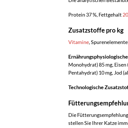
Die analytischen Bestandte
Protein 37 %, Fettgehalt
2
Zusatzstoffe pro kg
Vitamine
, Spurenelemente
Ernährungsphysiologische 
Monohydrat) 85 mg, Eisen (a
Pentahydrat) 10 mg, Jod (al
Technologische Zusatzstof
Fütterungsempfehlu
Die Fütterungsempfehlung d
stellen Sie Ihrer Katze im