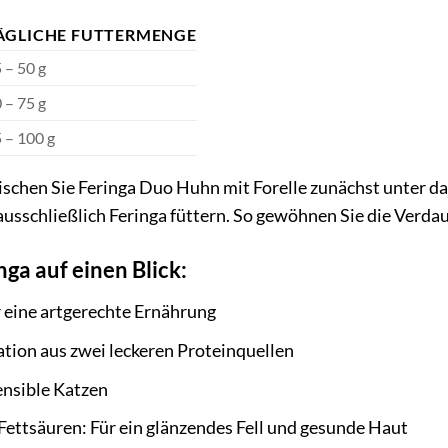
ÄGLICHE FUTTERMENGE
 – 50 g
 – 75 g
 – 100 g
schen Sie Feringa Duo Huhn mit Forelle zunächst unter das 
 ausschließlich Feringa füttern. So gewöhnen Sie die Verda
nga auf einen Blick:
r eine artgerechte Ernährung
ion aus zwei leckeren Proteinquellen
sensible Katzen
ttsäuren: Für ein glänzendes Fell und gesunde Haut