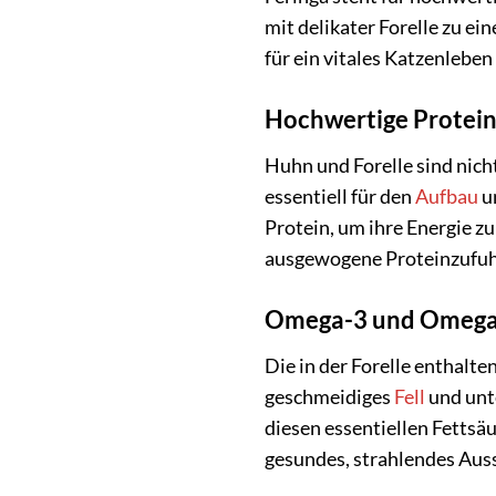
mit delikater Forelle zu e
für ein vitales Katzenleben
Hochwertige Protein
Huhn und Forelle sind nich
essentiell für den
Aufbau
u
Protein, um ihre Energie zu
ausgewogene Proteinzufuhr
Omega-3 und Omega-6
Die in der Forelle enthalt
geschmeidiges
Fell
und unt
diesen essentiellen Fettsä
gesundes, strahlendes Auss