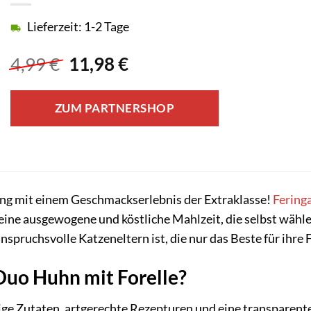
Lieferzeit: 1-2 Tage
Ursprünglicher
Aktueller
4,99
€
11,98
€
Preis
Preis
war:
ist:
ZUM PARTNERSHOP
4,99 €
11,98 €.
ing mit einem Geschmackserlebnis der Extraklasse!
Fering
t eine ausgewogene und köstliche Mahlzeit, die selbst wähl
anspruchsvolle Katzeneltern ist, die nur das Beste für ihre 
uo Huhn mit Forelle?
ige Zutaten, artgerechte Rezepturen und eine transparent