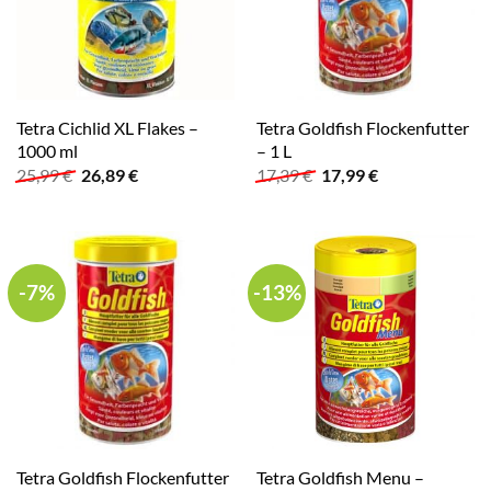
Tetra Cichlid XL Flakes –
Tetra Goldfish Flockenfutter
1000 ml
– 1 L
Ursprünglicher
Aktueller
Ursprünglicher
Aktueller
25,99
€
26,89
€
17,39
€
17,99
€
Preis
Preis
Preis
Preis
war:
ist:
war:
ist:
25,99 €
26,89 €.
17,39 €
17,99 €.
-7%
-13%
Tetra Goldfish Flockenfutter
Tetra Goldfish Menu –