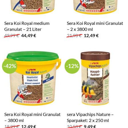
Sera Koi Royal medium
Sera Koi Royal mini Granulat
Granulat – 21 Liter
– 2 x 3800 ml
Ursprünglicher
Aktueller
Ursprünglicher
Aktueller
49,99
€
44,49
€
21,98
€
12,49
€
Preis
Preis
Preis
Preis
war:
ist:
war:
ist:
49,99 €
44,49 €.
21,98 €
12,49 €.
-42%
-12%
Sera Koi Royal mini Granulat
sera Vipachips Nature –
– 3800 ml
Sparpaket: 2 x 250 ml
Ursprünglicher
Aktueller
Ursprünglicher
Aktueller
18,99
€
12,49
€
10,58
€
9,49
€