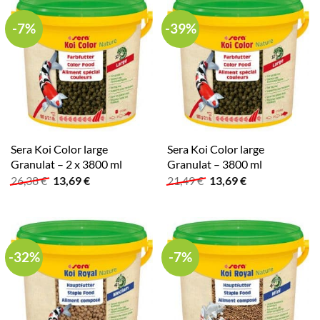
-7%
-39%
Sera Koi Color large
Sera Koi Color large
Granulat – 2 x 3800 ml
Granulat – 3800 ml
Ursprünglicher
Aktueller
Ursprünglicher
Aktueller
26,38
€
13,69
€
21,49
€
13,69
€
Preis
Preis
Preis
Preis
war:
ist:
war:
ist:
26,38 €
13,69 €.
21,49 €
13,69 €.
-32%
-7%