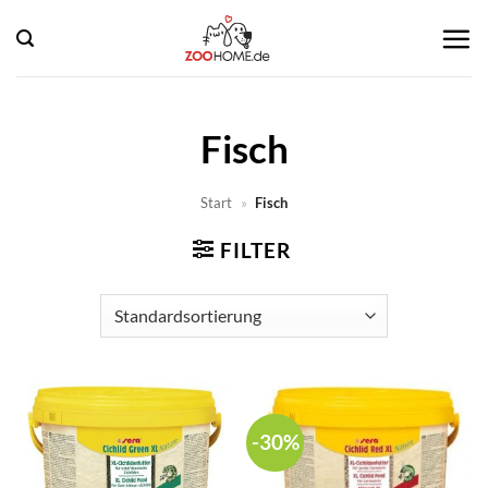
Zum
Inhalt
springen
Fisch
Start
»
Fisch
FILTER
-30%