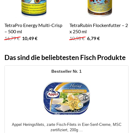
TetraPro Energy Multi-Crisp
TetraRubin Flockenfutter – 2
– 500 ml
x 250 ml
Ursprünglicher
Aktueller
Ursprünglicher
Aktueller
16,79
€
10,49
€
10,98
€
6,79
€
Preis
Preis
Preis
Preis
war:
ist:
war:
ist:
16,79 €
10,49 €.
10,98 €
6,79 €.
Das sind die beliebtesten Fisch Produkte
1
Appel Heringsfilets, zarte Fisch-Filets in Eier-Senf-Creme, MSC
zertifiziert, 200g ...