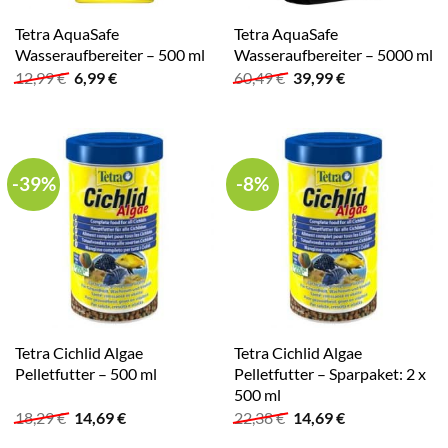
Tetra AquaSafe
Tetra AquaSafe
Wasseraufbereiter – 500 ml
Wasseraufbereiter – 5000 ml
Ursprünglicher
Aktueller
Ursprünglicher
Aktueller
12,99
€
6,99
€
60,49
€
39,99
€
Preis
Preis
Preis
Preis
war:
ist:
war:
ist:
12,99 €
6,99 €.
60,49 €
39,99 €.
-39%
-8%
Tetra Cichlid Algae
Tetra Cichlid Algae
Pelletfutter – 500 ml
Pelletfutter – Sparpaket: 2 x
500 ml
Ursprünglicher
Aktueller
Ursprünglicher
Aktueller
18,29
€
14,69
€
22,38
€
14,69
€
Preis
Preis
Preis
Preis