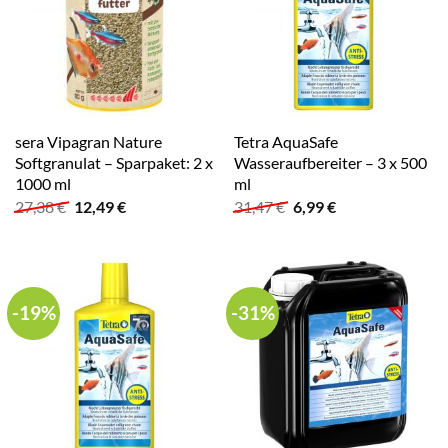
sera Vipagran Nature
Tetra AquaSafe
Softgranulat – Sparpaket: 2 x
Wasseraufbereiter – 3 x 500
1000 ml
ml
Ursprünglicher
Aktueller
Ursprünglicher
Aktueller
27,38
€
12,49
€
31,47
€
6,99
€
Preis
Preis
Preis
Preis
war:
ist:
war:
ist:
27,38 €
12,49 €.
31,47 €
6,99 €.
-19%
-31%