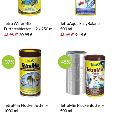
Tetra WaferMix
TetraAqua EasyBalance –
Futtertabletten – 2 x 250 ml
500 ml
Ursprünglicher
Aktueller
Ursprünglicher
Aktueller
15,58
€
20,95
€
15,49
€
9,19
€
Preis
Preis
Preis
Preis
war:
ist:
war:
ist:
15,58 €
20,95 €.
15,49 €
9,19 €.
-37%
-45%
TetraMin Flockenfutter –
TetraMin Flockenfutter –
1000 ml
500 ml