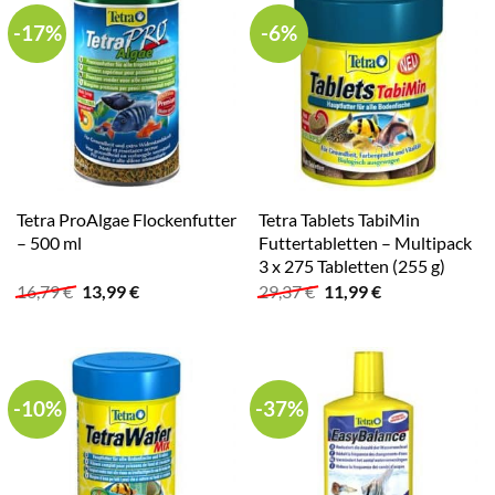
-17%
-6%
Tetra ProAlgae Flockenfutter
Tetra Tablets TabiMin
– 500 ml
Futtertabletten – Multipack
3 x 275 Tabletten (255 g)
Ursprünglicher
Aktueller
Ursprünglicher
Aktueller
16,79
€
13,99
€
29,37
€
11,99
€
Preis
Preis
Preis
Preis
war:
ist:
war:
ist:
16,79 €
13,99 €.
29,37 €
11,99 €.
-10%
-37%