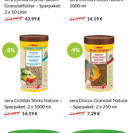
Granulatfutter – Sparpaket:
1000 ml
2 x 10 Liter
Ursprünglicher
Aktueller
Ursprünglicher
Aktueller
101,98
€
43,99
€
21,99
€
14,19
€
Preis
Preis
Preis
Preis
war:
ist:
war:
ist:
101,98 €
43,99 €.
21,99 €
14,19 €.
-8%
-9%
sera Cichlids Sticks Nature –
sera Discus Granulat Nature
Sparpaket: 2 x 1000 ml
– Sparpaket: 2 x 250 ml
Ursprünglicher
Aktueller
Ursprünglicher
Aktueller
24,38
€
14,19
€
15,98
€
7,29
€
Preis
Preis
Preis
Preis
war:
ist:
war:
ist:
24,38 €
14,19 €.
15,98 €
7,29 €.