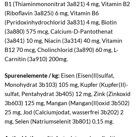
B1 (Thiaminmononitrat 3a821) 4 mg, Vitamin B2
(Riboflavin 3a825i) 6 mg, Vitamin B6
(Pyridoxinhydrochlorid 3a831) 4 mg, Biotin
(3a880) 575 mcg, Calcium-D-Pantothenat
(3a841) 10 mg, Niacin (3a314) 40 mg, Vitamin
B12 70 mcg, Cholinchlorid (3a890) 60 mg, L-
Carnitin (3a910) 200mg.
Spurenelemente / kg:
Eisen (Eisen(II)sulfat,
Monohydrat 3b103) 105 mg, Kupfer (Kupfer(II)-
sulfat, Pentahydrat 3b405) 12 mg, Zink (Zinkoxid
3b603) 125 mg, Mangan (Mangan(II)oxid 3b502)
25 mg, Jod (Calciumjodat, wasserfrei 3b202) 2
mg, Selen (Natriumselenit 3b801) 0,15 mg.