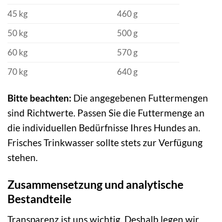
45 kg
460 g
50 kg
500 g
60 kg
570 g
70 kg
640 g
Bitte beachten:
Die angegebenen Futtermengen
sind Richtwerte. Passen Sie die Futtermenge an
die individuellen Bedürfnisse Ihres Hundes an.
Frisches Trinkwasser sollte stets zur Verfügung
stehen.
Zusammensetzung und analytische
Bestandteile
Transparenz ist uns wichtig. Deshalb legen wir