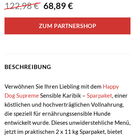
Ursprünglicher
Aktueller
122,98
€
68,89
€
Preis
Preis
war:
ist:
ZUM PARTNERSHOP
122,98 €
68,89 €.
BESCHREIBUNG
Verwöhnen Sie Ihren Liebling mit dem
Happy
Dog Supreme
Sensible Karibik –
Sparpaket
, einer
köstlichen und hochverträglichen Vollnahrung,
die speziell für ernährungssensible Hunde
entwickelt wurde. Dieses unwiderstehliche Menü,
jetzt im praktischen 2 x 11 kg Sparpaket, bietet