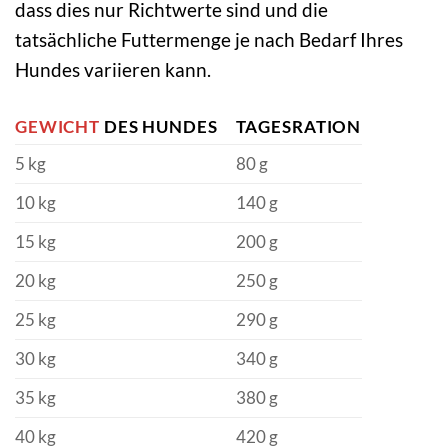
dass dies nur Richtwerte sind und die
tatsächliche Futtermenge je nach Bedarf Ihres
Hundes variieren kann.
GEWICHT
DES HUNDES
TAGESRATION
5 kg
80 g
10 kg
140 g
15 kg
200 g
20 kg
250 g
25 kg
290 g
30 kg
340 g
35 kg
380 g
40 kg
420 g