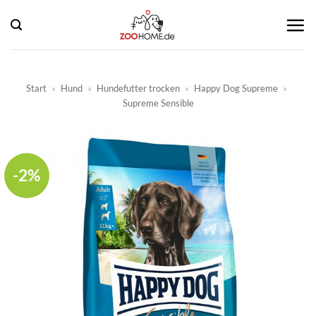
Zum
Inhalt
springen
Start
»
Hund
»
Hundefutter trocken
»
Happy Dog Supreme
»
Supreme Sensible
-2%