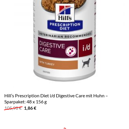
Hill’s Prescription Diet i/d Digestive Care mit Huhn –
Sparpaket: 48 x 156 g
Ursprünglicher
Aktueller
105,98
€
1,86
€
Preis
Preis
war:
ist:
105,98 €
1,86 €.