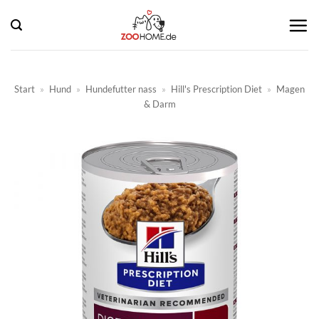
Zum
Inhalt
springen
Start
»
Hund
»
Hundefutter nass
»
Hill's Prescription Diet
»
Magen
& Darm