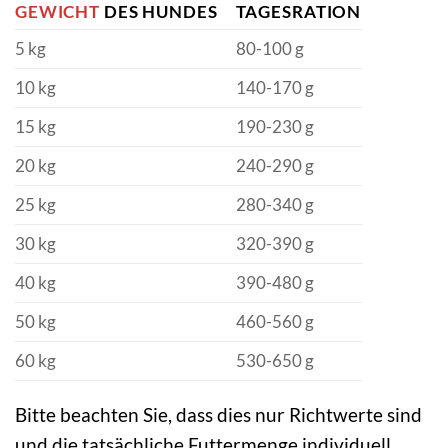
GEWICHT
DES HUNDES
TAGESRATION
5 kg
80-100 g
10 kg
140-170 g
15 kg
190-230 g
20 kg
240-290 g
25 kg
280-340 g
30 kg
320-390 g
40 kg
390-480 g
50 kg
460-560 g
60 kg
530-650 g
Bitte beachten Sie, dass dies nur Richtwerte sind
und die tatsächliche Futtermenge individuell