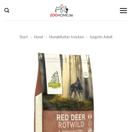
Zum
Inhalt
springen
Start
»
Hund
»
Hundefutter trocken
»
Isegrim Adult