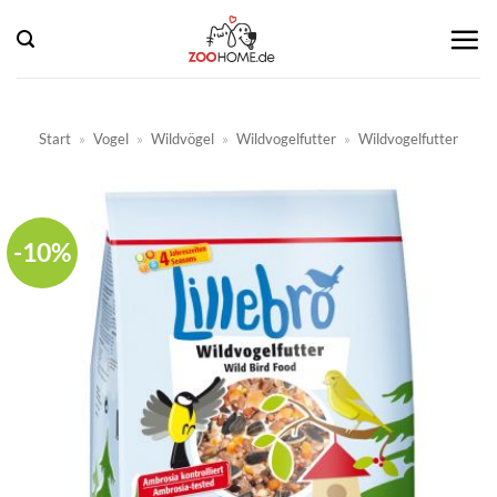
Zum
Inhalt
springen
Start
»
Vogel
»
Wildvögel
»
Wildvogelfutter
»
Wildvogelfutter
-10%