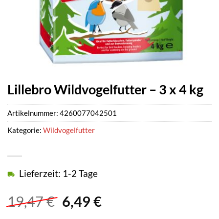
Lillebro Wildvogelfutter – 3 x 4 kg
Artikelnummer:
4260077042501
Kategorie:
Wildvogelfutter
Lieferzeit: 1-2 Tage
Ursprünglicher
Aktueller
19,47
€
6,49
€
Preis
Preis