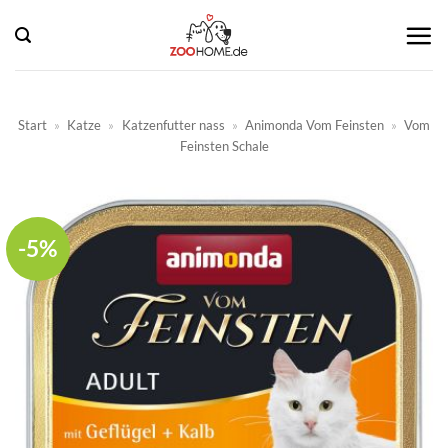
Zum
Inhalt
springen
Start
»
Katze
»
Katzenfutter nass
»
Animonda Vom Feinsten
»
Vom
Feinsten Schale
-5%