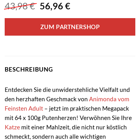
Ursprünglicher
Aktueller
43,98
€
56,96
€
Preis
Preis
war:
ist:
ZUM PARTNERSHOP
43,98 €
56,96 €.
BESCHREIBUNG
Entdecken Sie die unwiderstehliche Vielfalt und
den herzhaften Geschmack von
Animonda vom
Feinsten
Adult
– jetzt im praktischen Megapack
mit 64 x 100g Putenherzen! Verwöhnen Sie Ihre
Katze
mit einer Mahlzeit, die nicht nur köstlich
schmeckt, sondern auch alle wichtigen