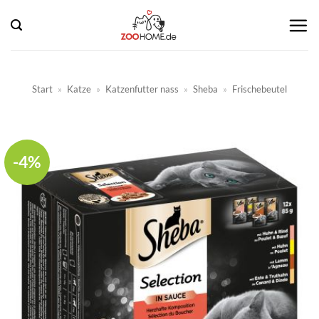
Zum
Inhalt
springen
Start
»
Katze
»
Katzenfutter nass
»
Sheba
»
Frischebeutel
-4%