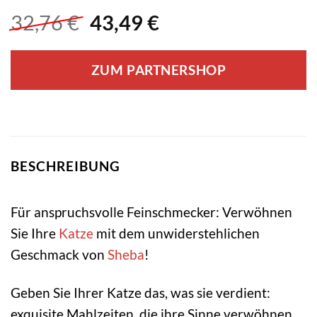
Ursprünglicher
Aktueller
32,76
€
43,49
€
Preis
Preis
war:
ist:
ZUM PARTNERSHOP
32,76 €
43,49 €.
BESCHREIBUNG
Für anspruchsvolle Feinschmecker: Verwöhnen
Sie Ihre
Katze
mit dem unwiderstehlichen
Geschmack von
Sheba
!
Geben Sie Ihrer Katze das, was sie verdient:
exquisite Mahlzeiten, die ihre Sinne verwöhnen