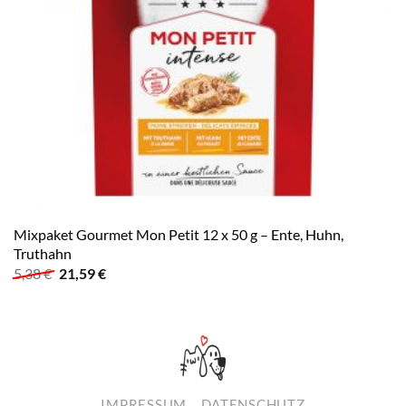
Mixpaket Gourmet Mon Petit 12 x 50 g – Ente, Huhn,
Truthahn
Ursprünglicher
Aktueller
5,38
€
21,59
€
Preis
Preis
war:
ist:
5,38 €
21,59 €.
IMPRESSUM
DATENSCHUTZ