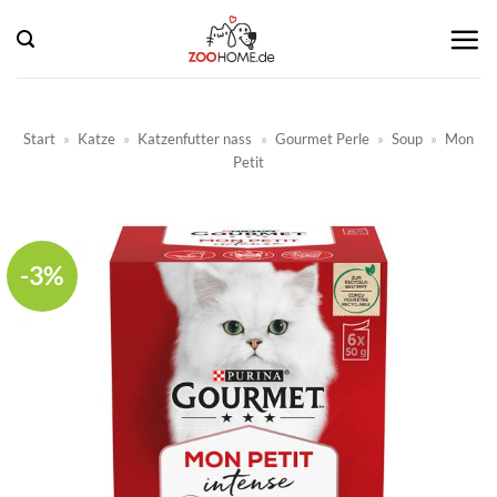
Zum
Inhalt
springen
Start
»
Katze
»
Katzenfutter nass
»
Gourmet Perle
»
Soup
»
Mon
Petit
-3%