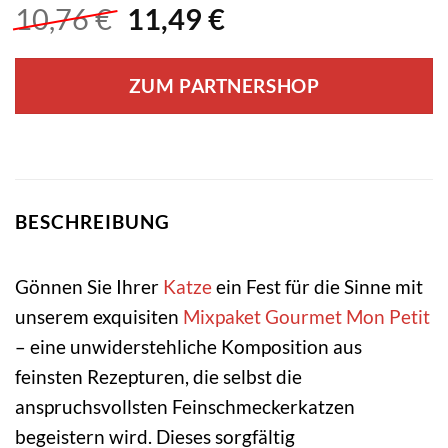
Ursprünglicher
Aktueller
10,76
€
11,49
€
Preis
Preis
war:
ist:
ZUM PARTNERSHOP
10,76 €
11,49 €.
BESCHREIBUNG
Gönnen Sie Ihrer
Katze
ein Fest für die Sinne mit
unserem exquisiten
Mixpaket
Gourmet
Mon Petit
– eine unwiderstehliche Komposition aus
feinsten Rezepturen, die selbst die
anspruchsvollsten Feinschmeckerkatzen
begeistern wird. Dieses sorgfältig