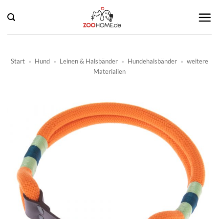
Zum
Inhalt
springen
Start
»
Hund
»
Leinen & Halsbänder
»
Hundehalsbänder
»
weitere
Materialien