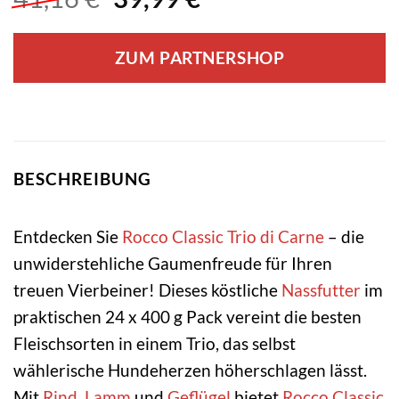
Preis
Preis
war:
ist:
ZUM PARTNERSHOP
41,16 €
39,99 €.
BESCHREIBUNG
Entdecken Sie
Rocco
Classic
Trio di Carne
– die
unwiderstehliche Gaumenfreude für Ihren
treuen Vierbeiner! Dieses köstliche
Nassfutter
im
praktischen 24 x 400 g Pack vereint die besten
Fleischsorten in einem Trio, das selbst
wählerische Hundeherzen höherschlagen lässt.
Mit
Rind
,
Lamm
und
Geflügel
bietet
Rocco Classic