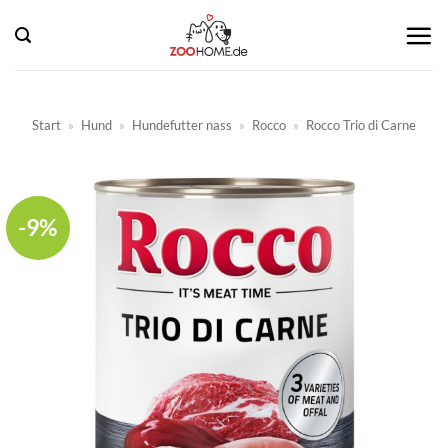
Zum
Inhalt
springen
Start
»
Hund
»
Hundefutter nass
»
Rocco
»
Rocco Trio di Carne
-9%