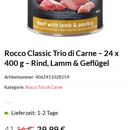
Rocco Classic Trio di Carne – 24 x
400 g – Rind, Lamm & Geflügel
Artikelnummer:
4062911028159
Kategorie:
Rocco Trio di Carne
Lieferzeit: 1-2 Tage
Ursprünglicher
Aktueller
41,16
€
39,99
€