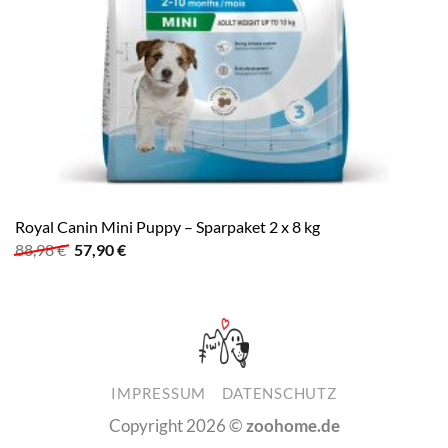
Royal Canin Mini Puppy – Sparpaket 2 x 8 kg
Ursprünglicher
Aktueller
88,98
€
57,90
€
Preis
Preis
war:
ist:
88,98 €
57,90 €.
IMPRESSUM
DATENSCHUTZ
Copyright 2026 ©
zoohome.de