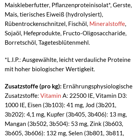
Maiskleberfutter, Pflanzenproteinisolat*, Gerste,
Mais, tierisches Eiweiß (hydrolysiert),
Rübentrockenschnitzel, Fischöl,
Mineralstoffe
,
Sojaöl, Hefeprodukte, Fructo-Oligosaccharide,
Borretschöl, Tagetesblütenmehl.
*L.I.P.: Ausgewählte, leicht verdauliche Proteine
mit hoher biologischer Wertigkeit.
Zusatzstoffe (pro kg):
Ernährungsphysiologische
Zusatzstoffe:
Vitamin
A: 22500 IE, Vitamin D3:
1000 IE, Eisen (3b103): 41 mg, Jod (3b201,
3b202): 4,1 mg, Kupfer (3b405, 3b406): 13 mg,
Mangan (3b502, 3b504): 53 mg, Zink (3b603,
3b605, 3b606): 132 mg, Selen (3b801, 3b811,