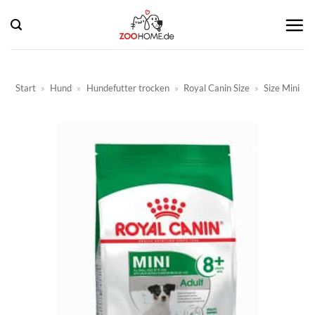
Zum
Inhalt
springen
Start
»
Hund
»
Hundefutter trocken
»
Royal Canin Size
»
Size Mini