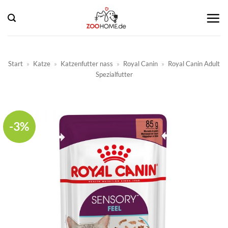
Zum
Inhalt
springen
Start
»
Katze
»
Katzenfutter nass
»
Royal Canin
»
Royal Canin Adult
Spezialfutter
-3%