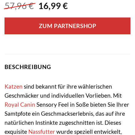
Ursprünglicher
Aktueller
57,96
€
16,99
€
Preis
Preis
war:
ist:
ZUM PARTNERSHOP
57,96 €
16,99 €.
BESCHREIBUNG
Katzen
sind bekannt für ihre wählerischen
Geschmäcker und individuellen Vorlieben. Mit
Royal Canin
Sensory Feel in Soße bieten Sie Ihrer
Samtpfote ein Geschmackserlebnis, das auf ihre
natürlichen Instinkte zugeschnitten ist. Dieses
exquisite
Nassfutter
wurde speziell entwickelt,