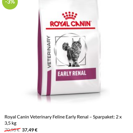
-3%
Royal Canin Veterinary Feline Early Renal – Sparpaket: 2 x
3,5 kg
Ursprünglicher
Aktueller
70,98
€
37,49
€