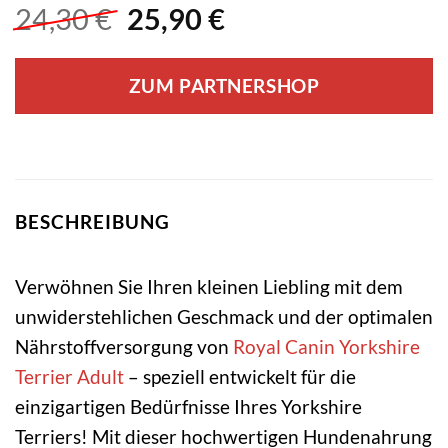
Ursprünglicher
Aktueller
24,30
€
25,90
€
Preis
Preis
war:
ist:
ZUM PARTNERSHOP
24,30 €
25,90 €.
BESCHREIBUNG
Verwöhnen Sie Ihren kleinen Liebling mit dem
unwiderstehlichen Geschmack und der optimalen
Nährstoffversorgung von
Royal Canin
Yorkshire
Terrier
Adult
– speziell entwickelt für die
einzigartigen Bedürfnisse Ihres Yorkshire
Terriers! Mit dieser hochwertigen Hundenahrung