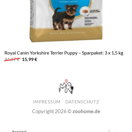
Royal Canin Yorkshire Terrier Puppy – Sparpaket: 3 x 1,5 kg
Ursprünglicher
Aktueller
44,07
€
15,99
€
Preis
Preis
war:
ist:
44,07 €
15,99 €.
IMPRESSUM
DATENSCHUTZ
Copyright 2026 ©
zoohome.de
Anzeige*