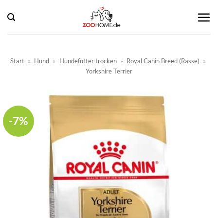
Zum
Inhalt
springen
Start
»
Hund
»
Hundefutter trocken
»
Royal Canin Breed (Rasse)
»
Yorkshire Terrier
-7%