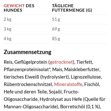
GEWICHT
DES
TÄGLICHE
HUNDES
FUTTERMENGE (G)
2 kg
51 g
3 kg
69 g
4 kg
85 g
Zusammensetzung
Reis, Geflügelprotein (
getrocknet
), Tierfett,
Pflanzenproteinisolat*, Mais, Maiskleberfutter,
tierisches Eiweiß (hydrolysiert), Lignozellulose,
Rübentrockenschnitzel,
Mineralstoffe
, Fischöl,
Hefe und deren Teile, Sojaöl, Fructo-
Oligosaccharide, Hydrolysat aus Hefe (Quelle für
Mannan-Oligosaccharide), Borretschöl (0,1 %),