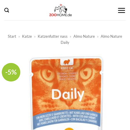
Zum
Inhalt
springen
Start
»
Katze
»
Katzenfutter nass
»
Almo Nature
»
Almo Nature
Daily
-5%