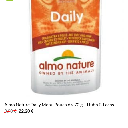
Almo Nature Daily Menu Pouch 6 x 70 g – Huhn & Lachs
Ursprünglicher
Aktueller
3,90
€
22,20
€
Preis
Preis
war:
ist:
3,90 €
22,20 €.