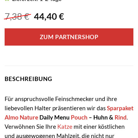
Ursprünglicher
Aktueller
7,38
€
44,40
€
Preis
Preis
war:
ist:
ZUM PARTNERSHOP
7,38 €
44,40 €.
BESCHREIBUNG
Für anspruchsvolle Feinschmecker und ihre
liebevollen Halter präsentieren wir das
Sparpaket
Almo Nature
Daily Menu
Pouch
– Huhn &
Rind
.
Verwöhnen Sie Ihre
Katze
mit einer köstlichen
und ausgewogenen Mahlzeit, die nicht nur