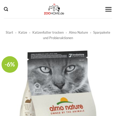
Zum
Inhalt
springen
Start
»
Katze
»
Katzenfutter trocken
»
Almo Nature
»
Sparpakete
und Probieraktionen
-6%