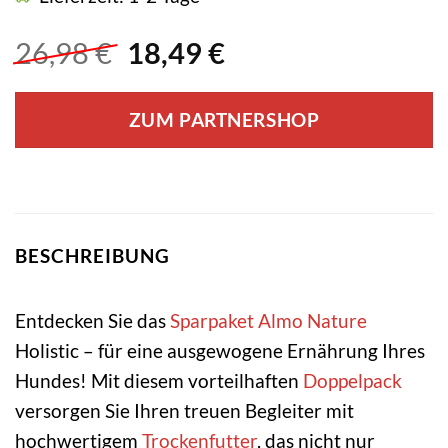
Ursprünglicher
Aktueller
26,98
€
18,49
€
Preis
Preis
war:
ist:
ZUM PARTNERSHOP
26,98 €
18,49 €.
BESCHREIBUNG
Entdecken Sie das
Sparpaket
Almo Nature
Holistic – für eine ausgewogene Ernährung Ihres
Hundes! Mit diesem vorteilhaften
Doppelpack
versorgen Sie Ihren treuen Begleiter mit
hochwertigem
Trockenfutter
, das nicht nur