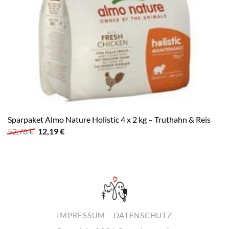
Sparpaket Almo Nature Holistic 4 x 2 kg – Truthahn & Reis
Ursprünglicher
Aktueller
52,76
€
12,19
€
Preis
Preis
war:
ist:
52,76 €
12,19 €.
IMPRESSUM
DATENSCHUTZ