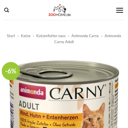
Zum
Inhalt
springen
Start
»
Katze
»
Katzenfutter nass
»
Animonda Carny
»
Animonda
Carny Adult
-6%