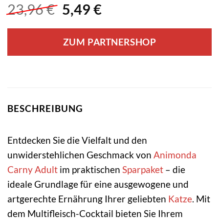
Ursprünglicher
Aktueller
23,96
€
5,49
€
Preis
Preis
war:
ist:
ZUM PARTNERSHOP
23,96 €
5,49 €.
BESCHREIBUNG
Entdecken Sie die Vielfalt und den
unwiderstehlichen Geschmack von
Animonda
Carny
Adult
im praktischen
Sparpaket
– die
ideale Grundlage für eine ausgewogene und
artgerechte Ernährung Ihrer geliebten
Katze
. Mit
dem Multifleisch-Cocktail bieten Sie Ihrem