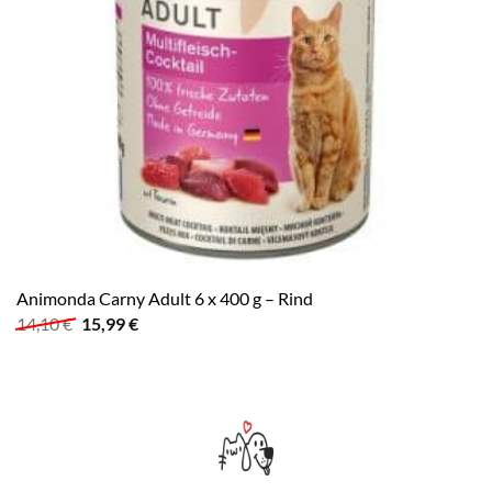
Animonda Carny Adult 6 x 400 g – Rind
Ursprünglicher
Aktueller
14,10
€
15,99
€
Preis
Preis
war:
ist:
14,10 €
15,99 €.