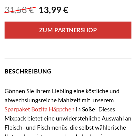
Ursprünglicher
Aktueller
31,58
€
13,99
€
Preis
Preis
war:
ist:
ZUM PARTNERSHOP
31,58 €
13,99 €.
BESCHREIBUNG
Gönnen Sie Ihrem Liebling eine köstliche und
abwechslungsreiche Mahlzeit mit unserem
Sparpaket
Bozita
Häppchen
in Soße! Dieses
Mixpack bietet eine unwiderstehliche Auswahl an
Fleisch- und Fischmenüs, die selbst wählerische