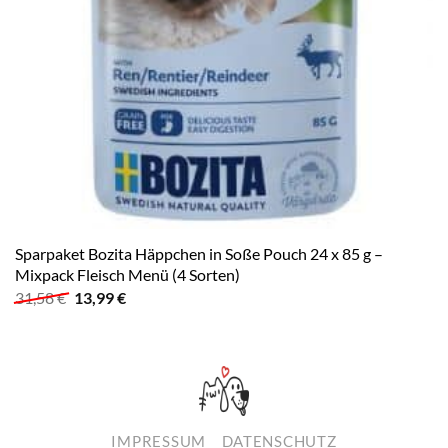
Sparpaket Bozita Häppchen in Soße Pouch 24 x 85 g –
Mixpack Fleisch Menü (4 Sorten)
Ursprünglicher
Aktueller
31,58
€
13,99
€
Preis
Preis
war:
ist:
31,58 €
13,99 €.
IMPRESSUM
DATENSCHUTZ