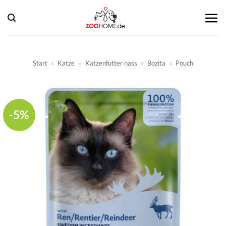
Zum
Inhalt
springen
Start
»
Katze
»
Katzenfutter nass
»
Bozita
»
Pouch
-5%