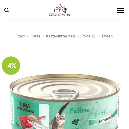
Zum
Inhalt
springen
Start
»
Katze
»
Katzenfutter nass
»
Porta 21
»
Dosen
-4%