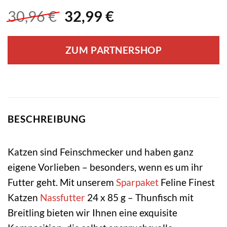
Ursprünglicher
Aktueller
30,96
€
32,99
€
Preis
Preis
war:
ist:
ZUM PARTNERSHOP
30,96 €
32,99 €.
BESCHREIBUNG
Katzen sind Feinschmecker und haben ganz
eigene Vorlieben – besonders, wenn es um ihr
Futter geht. Mit unserem
Sparpaket
Feline Finest
Katzen
Nassfutter
24 x 85 g – Thunfisch mit
Breitling bieten wir Ihnen eine exquisite