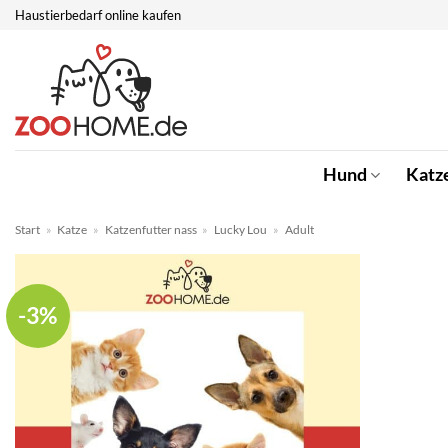
Zum
Haustierbedarf online kaufen
Inhalt
springen
Hund
Katz
Start
»
Katze
»
Katzenfutter nass
»
Lucky Lou
»
Adult
-3%