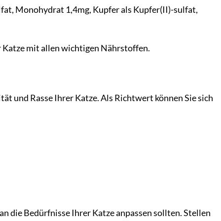
at, Monohydrat 1,4mg, Kupfer als Kupfer(II)-sulfat,
 Katze mit allen wichtigen Nährstoffen.
vität und Rasse Ihrer Katze. Als Richtwert können Sie sich
an die Bedürfnisse Ihrer Katze anpassen sollten. Stellen