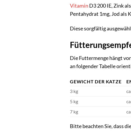
Vitamin
D3 200 IE, Zink al
Pentahydrat 1mg, Jod als 
Diese sorgfältig ausgewähl
Fütterungsempfe
Die Futtermenge hängt von 
an folgender Tabelle orient
GEWICHT DER KATZE
E
3 kg
ca
5 kg
ca
7 kg
ca
Bitte beachten Sie, dass di