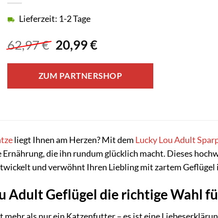
Lieferzeit: 1-2 Tage
Ursprünglicher
Aktueller
62,97
€
20,99
€
Preis
Preis
war:
ist:
ZUM PARTNERSHOP
62,97 €
20,99 €.
tze
liegt Ihnen am Herzen? Mit dem
Lucky Lou
Adult
Spar
 Ernährung, die ihn rundum glücklich macht. Dieses hoch
ickelt und verwöhnt Ihren Liebling mit zartem Geflügel i
Adult Geflügel die richtige Wahl für
t mehr als nur ein Katzenfutter – es ist eine Liebeserklärun