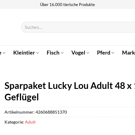
Über 16.000 tierische Produkte
Suchen
nach:
e
Kleintier
Fisch
Vogel
Pferd
Mark
Sparpaket Lucky Lou Adult 48 x 
Geflügel
Artikelnummer:
4260688851370
Kategorie:
Adult