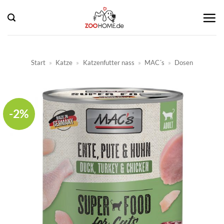
Zum
Inhalt
springen
Start
»
Katze
»
Katzenfutter nass
»
MAC´s
»
Dosen
-2%