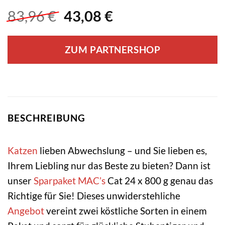
Ursprünglicher
Aktueller
83,96
€
43,08
€
Preis
Preis
war:
ist:
ZUM PARTNERSHOP
83,96 €
43,08 €.
BESCHREIBUNG
Katzen
lieben Abwechslung – und Sie lieben es,
Ihrem Liebling nur das Beste zu bieten? Dann ist
unser
Sparpaket
MAC’s
Cat 24 x 800 g genau das
Richtige für Sie! Dieses unwiderstehliche
Angebot
vereint zwei köstliche Sorten in einem