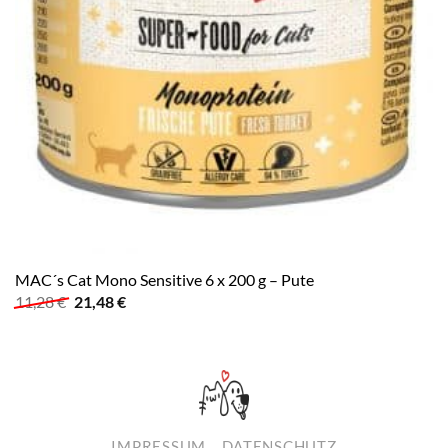
MAC´s Cat Mono Sensitive 6 x 200 g – Pute
Ursprünglicher
Aktueller
11,28
€
21,48
€
Preis
Preis
war:
ist:
11,28 €
21,48 €.
IMPRESSUM
DATENSCHUTZ