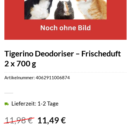
Tigerino Deodoriser – Frischeduft
2 x 700 g
Artikelnummer:
4062911006874
Lieferzeit: 1-2 Tage
Ursprünglicher
Aktueller
11,98
€
11,49
€
Preis
Preis