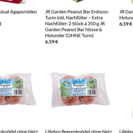
idual Agaporniden
JR Garden Peanut Bar Erdnuss-
JR Gar
Turm inkl. Nachfüller – Extra
Holund
Nachfüller: 2 Stück á 350 g JR
ünglicher
Aktueller
€
6,59
€
Preis
Garden Peanut Bar Nüsse &
ist:
Holunder (OHNE Turm)
 €
6,79 €.
6,59
€
enknödel ohne Netz
Lillebro Beerenknödel ohne Netz
Lilleb