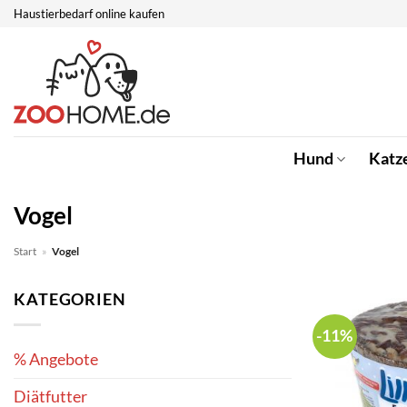
Zum
Haustierbedarf online kaufen
Inhalt
springen
Hund
Katz
Vogel
Start
»
Vogel
KATEGORIEN
-11%
% Angebote
Diätfutter