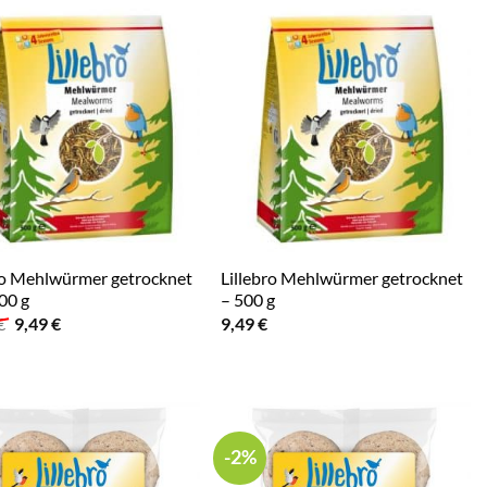
ro Mehlwürmer getrocknet
Lillebro Mehlwürmer getrocknet
500 g
– 500 g
Ursprünglicher
Aktueller
€
9,49
€
9,49
€
Preis
Preis
war:
ist:
18,58 €
9,49 €.
-2%