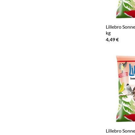
Lillebro Sonn
kg
4,49
€
Lillebro Sonn