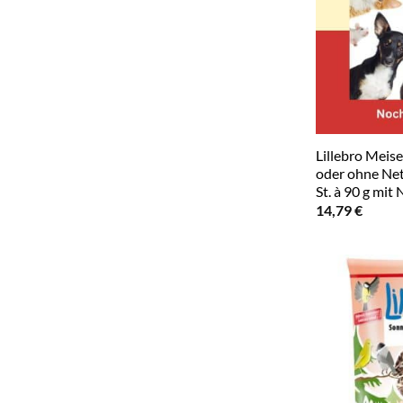
Lillebro Meis
oder ohne Net
St. à 90 g mit 
14,79
€