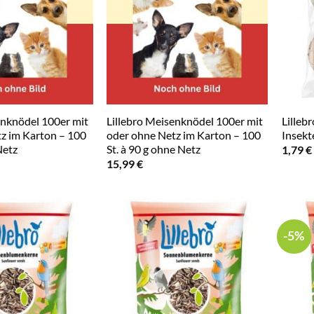
enknödel 100er mit
Lillebro Meisenknödel 100er mit
Lilleb
z im Karton – 100
oder ohne Netz im Karton – 100
Insekt
Netz
St. à 90 g ohne Netz
1,79
€
15,99
€
-5%