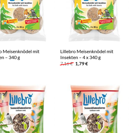
ro Meisenknödel mit
Lillebro Meisenknödel mit
en – 340 g
Insekten – 4 x 340 g
Ursprünglicher
Aktueller
7,16
€
1,79
€
Preis
Preis
war:
ist:
7,16 €
1,79 €.