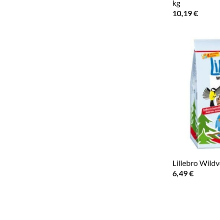
kg
10,19
€
Lillebro Wildv
6,49
€