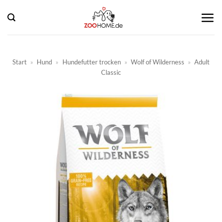
Zum
Inhalt
springen
Start
»
Hund
»
Hundefutter trocken
»
Wolf of Wilderness
»
Adult
Classic