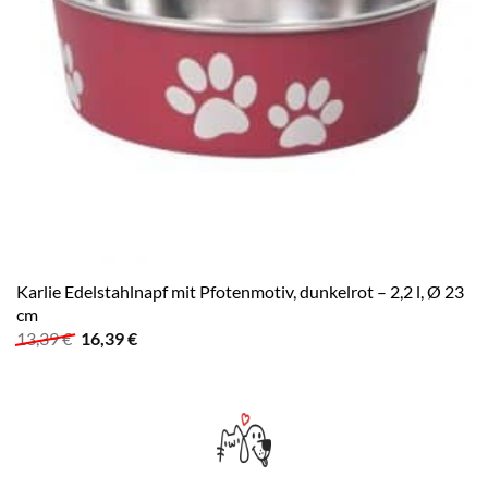
Karlie Edelstahlnapf mit Pfotenmotiv, dunkelrot – 2,2 l, Ø 23
cm
Ursprünglicher
Aktueller
13,39
€
16,39
€
Preis
Preis
war:
ist:
13,39 €
16,39 €.