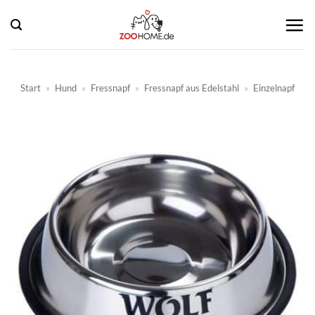
Zum
Inhalt
springen
Start
»
Hund
»
Fressnapf
»
Fressnapf aus Edelstahl
»
Einzelnapf