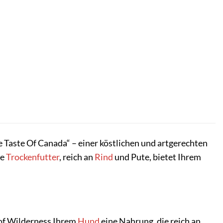
 Taste Of Canada“ – einer köstlichen und artgerechten
ge
Trockenfutter
, reich an
Rind
und Pute, bietet Ihrem
 of Wilderness Ihrem
Hund
eine Nahrung, die reich an