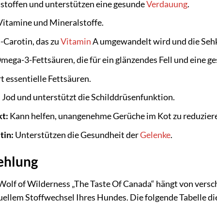
tstoffen und unterstützen eine gesunde
Verdauung
.
Vitamine und Mineralstoffe.
-Carotin, das zu
Vitamin
A umgewandelt wird und die Sehk
mega-3-Fettsäuren, die für ein glänzendes Fell und eine g
t essentielle Fettsäuren.
 Jod und unterstützt die Schilddrüsenfunktion.
kt:
Kann helfen, unangenehme Gerüche im Kot zu reduzier
tin:
Unterstützen die Gesundheit der
Gelenke
.
ehlung
lf of Wilderness „The Taste Of Canada“ hängt von verschi
uellem Stoffwechsel Ihres Hundes. Die folgende Tabelle die