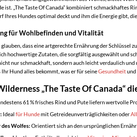
de ist. „The Taste Of Canada“ kombiniert schmackhaftes Ri
f Ihres Hundes optimal deckt und ihm die Energie gibt, die
ng für Wohlbefinden und Vitalität
 glauben, dass eine artgerechte Ernährung der Schlüssel z
ch hochwertige Zutaten, die sorgfältig ausgewählt und sc
nicht nur schmackhaft, sondern auch leicht verdaulich un
s Ihr Hund alles bekommt, was er für seine
Gesundheit
und 
lderness „The Taste Of Canada“ die 
destens 61 % frisches Rind und Pute liefern wertvolle Pro
:
Ideal
für Hunde
mit Getreideunverträglichkeiten oder
Al
r des Wolfes:
Orientiert sich an den ursprünglichen Ernä