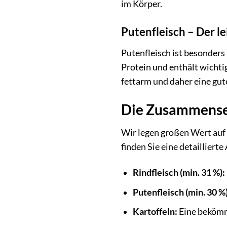
im Körper.
Putenfleisch – Der l
Putenfleisch ist besonders
Protein und enthält wichti
fettarm und daher eine gut
Die Zusammenset
Wir legen großen Wert auf 
finden Sie eine detaillierte
Rindfleisch (min. 31 %):
Putenfleisch (min. 30 %)
Kartoffeln:
Eine bekömml