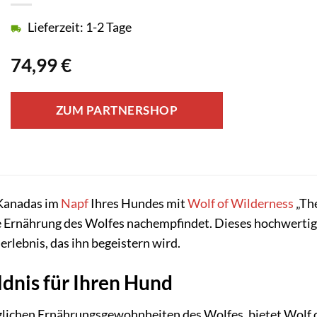
Lieferzeit: 1-2 Tage
74,99
€
ZUM PARTNERSHOP
 Kanadas im
Napf
Ihres Hundes mit
Wolf of Wilderness
„The
che Ernährung des Wolfes nachempfindet. Dieses hochwerti
rlebnis, das ihn begeistern wird.
ldnis für Ihren Hund
nglichen Ernährungsgewohnheiten des Wolfes, bietet Wolf