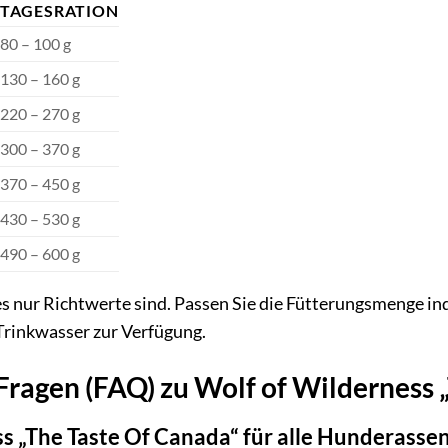
TAGESRATION
80 – 100 g
130 – 160 g
220 – 270 g
300 – 370 g
370 – 450 g
430 – 530 g
490 – 600 g
es nur Richtwerte sind. Passen Sie die Fütterungsmenge ind
Trinkwasser zur Verfügung.
 Fragen (FAQ) zu Wolf of Wilderness
ss „The Taste Of Canada“ für alle Hunderasse