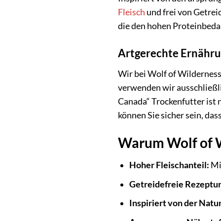
Fleisch
und frei von Getrei
die den hohen Proteinbedar
Artgerechte Ernähru
Wir bei Wolf of Wilderness
verwenden wir ausschließli
Canada“ Trockenfutter ist 
können Sie sicher sein, das
Warum Wolf of Wi
Hoher Fleischanteil:
Min
Getreidefreie Rezeptur
Inspiriert von der Natu