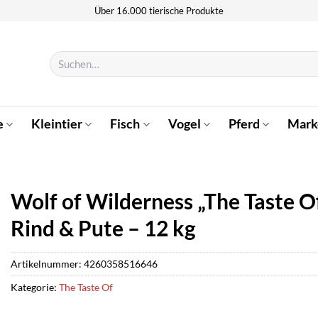
Über 16.000 tierische Produkte
Suchen
nach:
e
Kleintier
Fisch
Vogel
Pferd
Mark
Wolf of Wilderness „The Taste O
Rind & Pute – 12 kg
Artikelnummer:
4260358516646
Kategorie:
The Taste Of