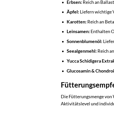
Erbsen:
Reich an Ballas
Äpfel:
Liefern wichtige 
Karotten:
Reich an Beta
Leinsamen:
Enthalten O
Sonnenblumenöl:
Liefer
Seealgenmehl:
Reich an
Yucca Schidigera Extra
Glucosamin & Chondroi
Fütterungsempf
Die Fütterungsmenge von Wo
Aktivitätslevel und individ