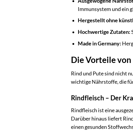
Ausgewogene Nährstof
Immunsystem und ein g
Hergestellt ohne künst
Hochwertige Zutaten:
S
Made in Germany:
Herge
Die Vorteile von
Rind und Pute sind nicht n
wichtige Nährstoffe, die f
Rindfleisch – Der Kr
Rindfleisch ist eine ausgez
Darüber hinaus liefert Rin
einen gesunden Stoffwechse