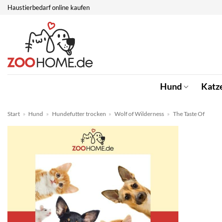
Zum
Haustierbedarf online kaufen
Inhalt
springen
Hund
Katz
Start
»
Hund
»
Hundefutter trocken
»
Wolf of Wilderness
»
The Taste Of