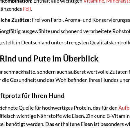
fkombination:
Enthält alle wichtigen
Vitamine
,
Mineralst
länzendes
Fell
.
liche Zusätze:
Frei von Farb-, Aroma- und Konservierungss
orgfältig ausgewählte und schonend verarbeitete Rohstoffe
stellt in Deutschland unter strengsten Qualitätskontroll
 Rind und Pute im Überblick
ur schmackhafte, sondern auch äußerst wertvolle Zutaten
ür die Gesundheit und das Wohlbefinden Ihres Hundes unerl
aftprotz für Ihren Hund
eichnete Quelle für hochwertiges Protein, das für den
Aufb
dfleisch wichtige Nährstoffe wie Eisen, Zink und B-Vitami
l benötigt werden. Das enthaltene Eisen ist besonders wi