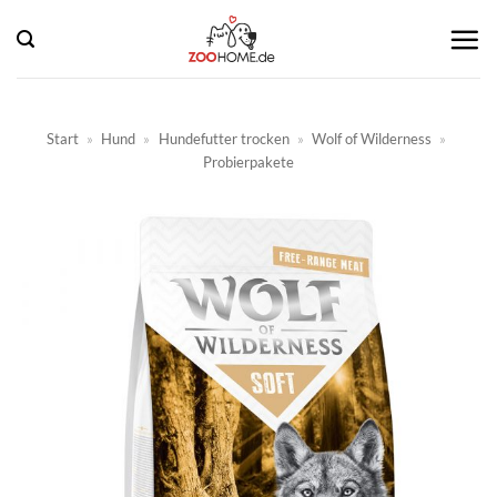
Zum
Inhalt
springen
Start
»
Hund
»
Hundefutter trocken
»
Wolf of Wilderness
»
Probierpakete