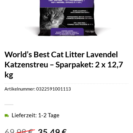
World’s Best Cat Litter Lavendel
Katzenstreu – Sparpaket: 2 x 12,7
kg
Artikelnummer:
0322591001113
Lieferzeit: 1-2 Tage
Ursprünglicher
Aktueller
69,98
€
35,49
€