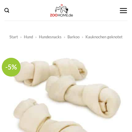
Zum
Inhalt
springen
Start
»
Hund
»
Hundesnacks
»
Barkoo
»
Kauknochen geknotet
-5%