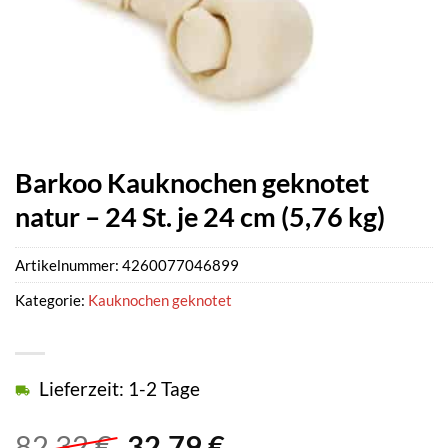
Barkoo Kauknochen geknotet
natur – 24 St. je 24 cm (5,76 kg)
Artikelnummer:
4260077046899
Kategorie:
Kauknochen geknotet
Lieferzeit: 1-2 Tage
Ursprünglicher
Aktueller
82,32
€
32,79
€