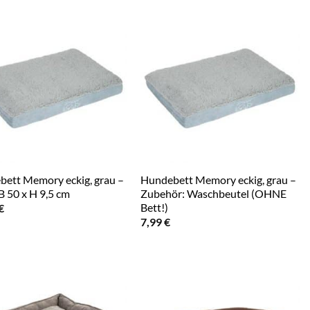
ett Memory eckig, grau –
Hundebett Memory eckig, grau –
 B 50 x H 9,5 cm
Zubehör: Waschbeutel (OHNE
Bett!)
€
7,99
€