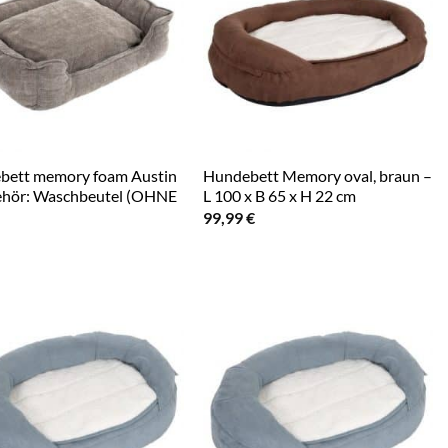
bett memory foam Austin
Hundebett Memory oval, braun –
ehör: Waschbeutel (OHNE
L 100 x B 65 x H 22 cm
99,99
€