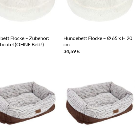
ett Flocke – Zubehör:
Hundebett Flocke – Ø 65 x H 20
beutel (OHNE Bett!)
cm
34,59
€