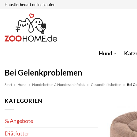
Zum
Haustierbedarf online kaufen
Inhalt
springen
Hund
Katz
Bei Gelenkproblemen
Start
»
Hund
»
Hundebetten & Hundeschlafplatz
»
Gesundheitsbetten
»
Bei G
KATEGORIEN
% Angebote
Diätfutter