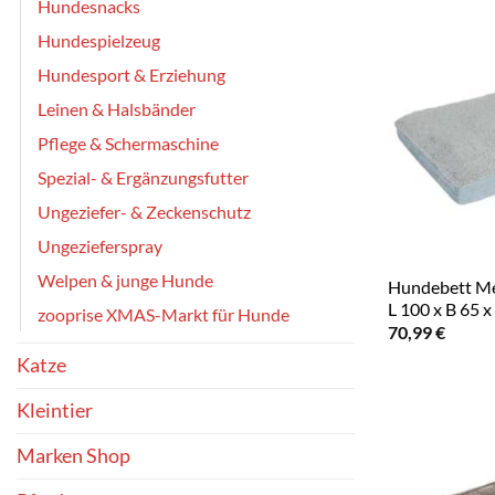
Hundesnacks
Hundespielzeug
Hundesport & Erziehung
Leinen & Halsbänder
Pflege & Schermaschine
Spezial- & Ergänzungsfutter
Ungeziefer- & Zeckenschutz
Ungezieferspray
Welpen & junge Hunde
Hundebett Me
L 100 x B 65 x
zooprise XMAS-Markt für Hunde
70,99
€
Katze
Kleintier
Marken Shop