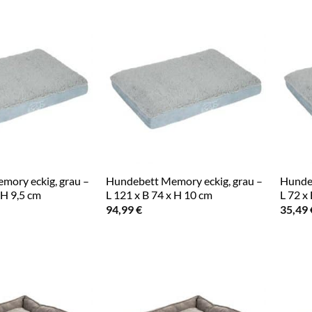
mory eckig, grau –
Hundebett Memory eckig, grau –
Hundeb
 H 9,5 cm
L 121 x B 74 x H 10 cm
L 72 x
94,99
€
35,49