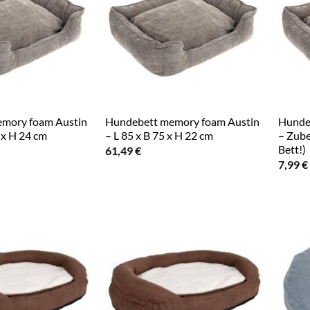
mory foam Austin
Hundebett memory foam Austin
Hunde
 x H 24 cm
– L 85 x B 75 x H 22 cm
– Zub
Bett!)
61,49
€
7,99
€