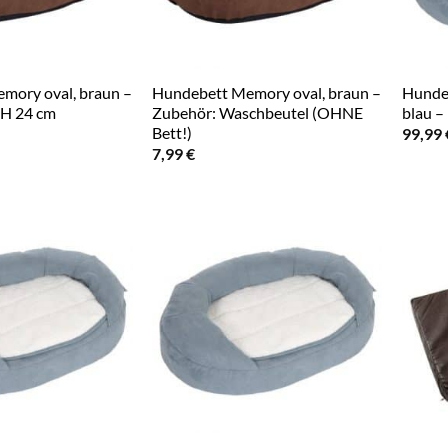
mory oval, braun –
Hundebett Memory oval, braun –
Hundeb
x H 24 cm
Zubehör: Waschbeutel (OHNE
blau –
Bett!)
99,99
7,99
€