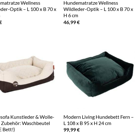
matratze Wellness
Hundematratze Wellness
eder-Optik – L 100 x B 70 x
Wildleder-Optik – L 100 x B 70 x
m
H 6 cm
€
46,99
€
ofa Kunstleder & Wolle-
Modern Living Hundebett Fern –
 Zubehör: Waschbeutel
L 108 x B 95 x H 24 cm
 Bett!)
99,99
€