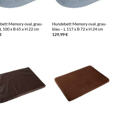
ett Memory oval, grau-
Hundebett Memory oval, grau-
 L 100 x B 65 x H 22 cm
blau – L 117 x B 72 x H 24 cm
€
129,99
€