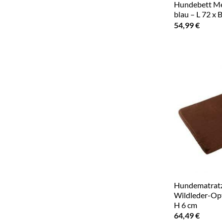
Hundebett Me
blau – L 72 x 
54,99
€
Hundematratz
Wildleder-Opt
H 6 cm
64,49
€