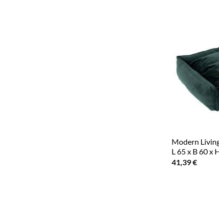
Modern Livin
L 65 x B 60 x 
41,39
€