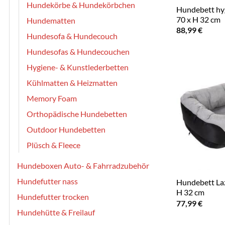
Hundekörbe & Hundekörbchen
Hundebett hyg
70 x H 32 cm
Hundematten
88,99
€
Hundesofa & Hundecouch
Hundesofas & Hundecouchen
Hygiene- & Kunstlederbetten
Kühlmatten & Heizmatten
Memory Foam
Orthopädische Hundebetten
Outdoor Hundebetten
Plüsch & Fleece
Hundeboxen Auto- & Fahrradzubehör
Hundefutter nass
Hundebett Laz
H 32 cm
Hundefutter trocken
77,99
€
Hundehütte & Freilauf