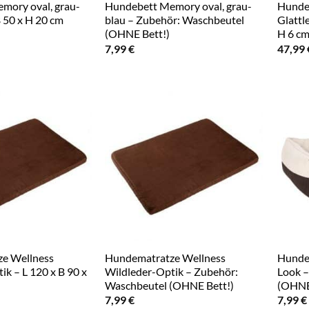
mory oval, grau-
Hundebett Memory oval, grau-
Hunde
B 50 x H 20 cm
blau – Zubehör: Waschbeutel
Glattl
(OHNE Bett!)
H 6 c
7,99
€
47,99
e Wellness
Hundematratze Wellness
Hundes
ik – L 120 x B 90 x
Wildleder-Optik – Zubehör:
Look –
Waschbeutel (OHNE Bett!)
(OHNE
7,99
€
7,99
€