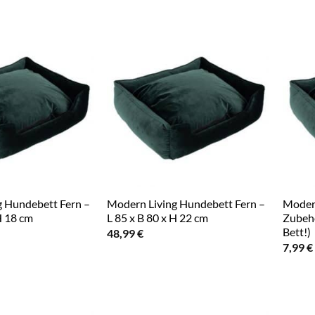
g Hundebett Fern –
Modern Living Hundebett Fern –
Modern
H 18 cm
L 85 x B 80 x H 22 cm
Zubeh
Bett!)
48,99
€
7,99
€