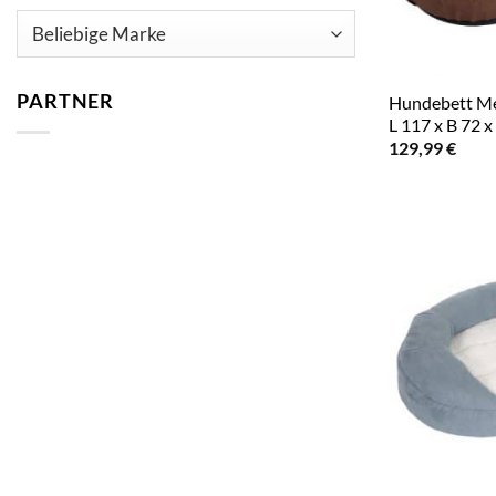
PARTNER
Hundebett Me
L 117 x B 72 
129,99
€