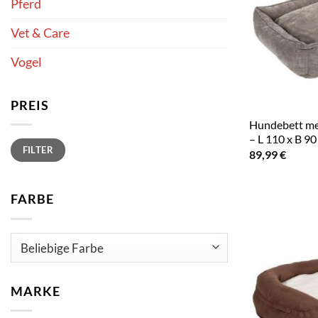
Pferd
Vet & Care
Vogel
PREIS
Hundebett me
– L 110 x B 90
Min.
Max.
FILTER
Preis
Preis
89,99
€
FARBE
MARKE