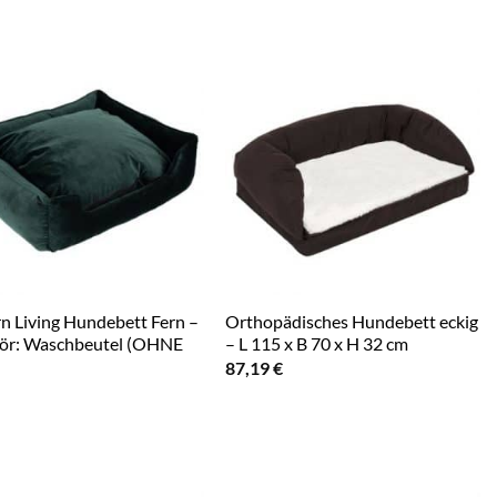
 Living Hundebett Fern –
Orthopädisches Hundebett eckig
ör: Waschbeutel (OHNE
– L 115 x B 70 x H 32 cm
87,19
€