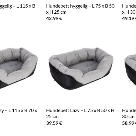
gelig – L 115 x B
Hundebett hyggelig – L 75 x B 50
Hundeb
x H 25 cm
x H 30
42,99
€
49,19
y – L 115 x B 70 x
Hundebett Lazy – L 75 x B 50 x H
Hundeb
25 cm
30 cm
39,59
€
58,99