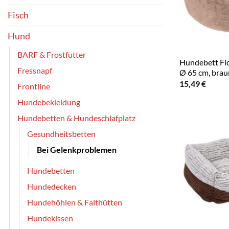
Fisch
Hund
BARF & Frostfutter
Hundebett Flo
Fressnapf
Ø 65 cm, brau
15,49
€
Frontline
Hundebekleidung
Hundebetten & Hundeschlafplatz
Gesundheitsbetten
Bei Gelenkproblemen
Hundebetten
Hundedecken
Hundehöhlen & Falthütten
Hundekissen