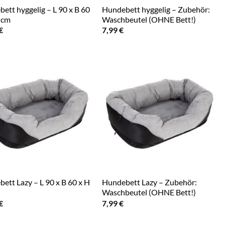
ett hyggelig – L 90 x B 60
Hundebett hyggelig – Zubehör:
 cm
Waschbeutel (OHNE Bett!)
€
7,99
€
ett Lazy – L 90 x B 60 x H
Hundebett Lazy – Zubehör:
Waschbeutel (OHNE Bett!)
€
7,99
€