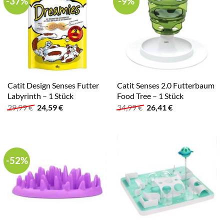
-37%
-9%
Catit Design Senses Futter
Catit Senses 2.0 Futterbaum
Labyrinth – 1 Stück
Food Tree – 1 Stück
Ursprünglicher
Aktueller
Ursprünglicher
Aktueller
29,99
€
24,59
€
34,99
€
26,41
€
Preis
Preis
Preis
Preis
war:
ist:
war:
ist:
29,99 €
24,59 €.
34,99 €
26,41 €.
-52%