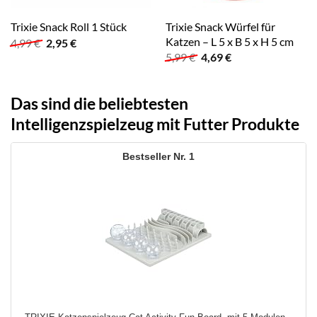
Trixie Snack Würfel für
Trixie Snack Roll 1 Stück
Katzen – L 5 x B 5 x H 5 cm
Ursprünglicher
Aktueller
4,99
€
2,95
€
Preis
Preis
Ursprünglicher
Aktueller
5,99
€
4,69
€
war:
ist:
Preis
Preis
4,99 €
2,95 €.
war:
ist:
5,99 €
4,69 €.
Das sind die beliebtesten
Intelligenzspielzeug mit Futter Produkte
1