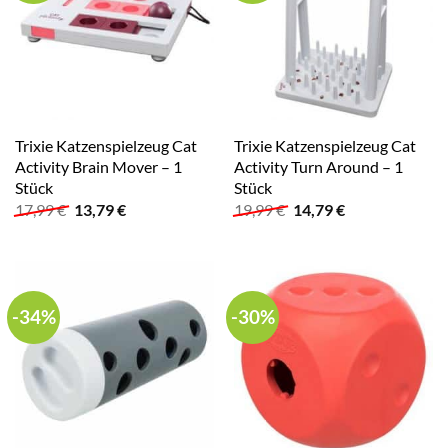
Trixie Katzenspielzeug Cat
Trixie Katzenspielzeug Cat
Activity Brain Mover – 1
Activity Turn Around – 1
Stück
Stück
Ursprünglicher
Aktueller
Ursprünglicher
Aktueller
17,99
€
13,79
€
19,99
€
14,79
€
Preis
Preis
Preis
Preis
war:
ist:
war:
ist:
17,99 €
13,79 €.
19,99 €
14,79 €.
-34%
-30%