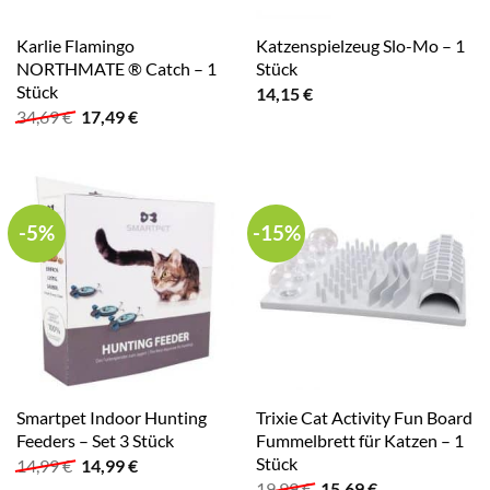
Karlie Flamingo
Katzenspielzeug Slo-Mo – 1
NORTHMATE ® Catch – 1
Stück
Stück
14,15
€
Ursprünglicher
Aktueller
34,69
€
17,49
€
Preis
Preis
war:
ist:
34,69 €
17,49 €.
-5%
-15%
Smartpet Indoor Hunting
Trixie Cat Activity Fun Board
Feeders – Set 3 Stück
Fummelbrett für Katzen – 1
Stück
Ursprünglicher
Aktueller
14,99
€
14,99
€
Preis
Preis
Ursprünglicher
Aktueller
19,99
€
15,69
€