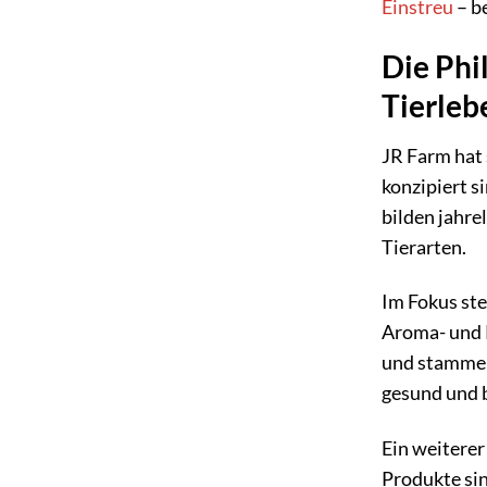
Einstreu
– be
Die Phi
Tierleb
JR Farm hat 
konzipiert s
bilden jahr
Tierarten.
Im Fokus ste
Aroma- und K
und stammen 
gesund und 
Ein weiterer
Produkte sin