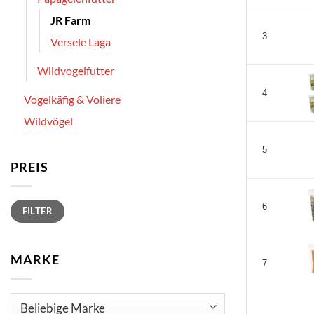
JR Farm
3
Versele Laga
Wildvogelfutter
4
Vogelkäfig & Voliere
Wildvögel
5
PREIS
Min.
Max.
6
FILTER
Preis
Preis
MARKE
7