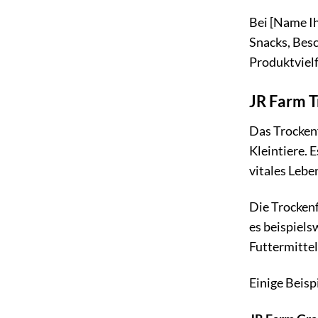
Bei [Name Ih
Snacks, Besc
Produktvielf
JR Farm T
Das Trockenf
Kleintiere. 
vitales Lebe
Die Trockenf
es beispiel
Futtermittel
Einige Beisp