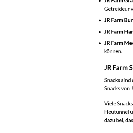
JR Farm Gra
Getreideunve
JR Farm Bu
JR Farm Ha
JR Farm Me
können.
JR Farm S
Snacks sind 
Snacks von J
Viele Snacks
Heutunnel un
dazu bei, da