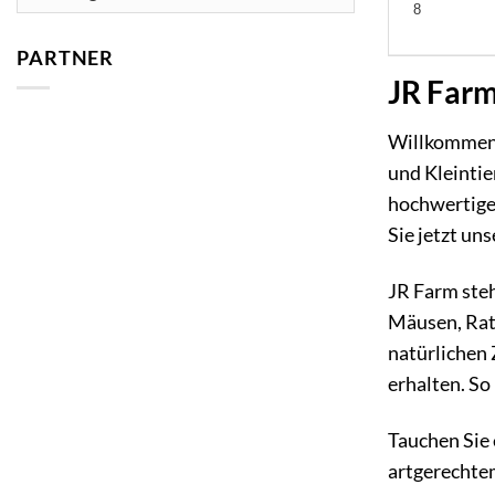
8
PARTNER
JR Farm
Willkommen 
und Kleintie
hochwertigen
Sie jetzt un
JR Farm steh
Mäusen, Ratt
natürlichen 
erhalten. So
Tauchen Sie 
artgerechte