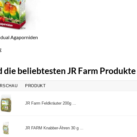
idual Agaporniden
ünglicher
Aktueller
€
Preis
ist:
 €
6,79 €.
d die beliebtesten JR Farm Produkte
RSCHAU
PRODUKT
JR Farm Feldkräuter 200g ...
JR FARM Knabber-Ähren 30 g ...