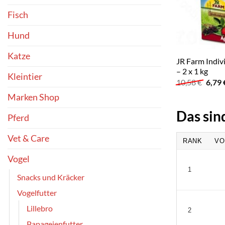
Fisch
Hund
Katze
JR Farm Indiv
– 2 x 1 kg
Kleintier
Urspr
10,58
€
6,79
Preis
war:
Marken Shop
10,58
Das sin
Pferd
Vet & Care
RANK
VO
Vogel
1
Snacks und Kräcker
Vogelfutter
Lillebro
2
Papageienfutter