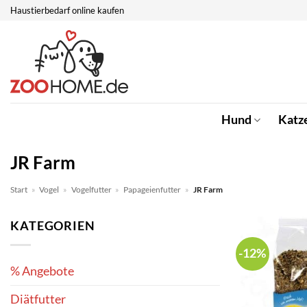
Zum
Haustierbedarf online kaufen
Inhalt
springen
Hund
Katz
JR Farm
Start
»
Vogel
»
Vogelfutter
»
Papageienfutter
»
JR Farm
KATEGORIEN
-12%
% Angebote
Diätfutter