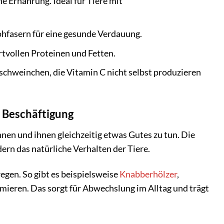
e Ernährung. Ideal für Tiere mit
ohfasern für eine gesunde Verdauung.
vollen Proteinen und Fetten.
schweinchen, die Vitamin C nicht selbst produzieren
 Beschäftigung
hnen und ihnen gleichzeitig etwas Gutes zu tun. Die
ern das natürliche Verhalten der Tiere.
regen. So gibt es beispielsweise
Knabberhölzer
,
mieren. Das sorgt für Abwechslung im Alltag und trägt