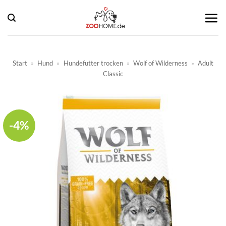
Zum
Inhalt
springen
Start
»
Hund
»
Hundefutter trocken
»
Wolf of Wilderness
»
Adult
Classic
-4%