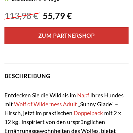
Ursprünglicher
Aktueller
113,98
€
55,79
€
Preis
Preis
war:
ist:
ZUM PARTNERSHOP
113,98 €
55,79 €.
BESCHREIBUNG
Entdecken Sie die Wildnis im
Napf
Ihres Hundes
mit
Wolf of Wilderness
Adult
„Sunny Glade“ –
Hirsch, jetzt im praktischen
Doppelpack
mit 2 x
12 kg! Inspiriert von den ursprünglichen
Ernährungsgewohnheiten des Wolfes, bietet