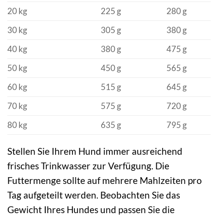
20 kg
225 g
280 g
30 kg
305 g
380 g
40 kg
380 g
475 g
50 kg
450 g
565 g
60 kg
515 g
645 g
70 kg
575 g
720 g
80 kg
635 g
795 g
Stellen Sie Ihrem Hund immer ausreichend
frisches Trinkwasser zur Verfügung. Die
Futtermenge sollte auf mehrere Mahlzeiten pro
Tag aufgeteilt werden. Beobachten Sie das
Gewicht Ihres Hundes und passen Sie die